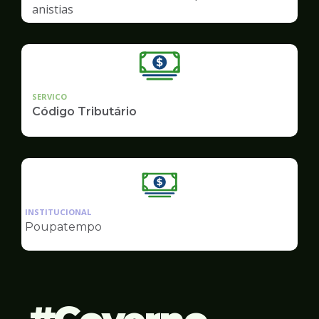
anistias
SERVICO
Código Tributário
Ilustração
da
INSTITUCIONAL
pagina
Poupatempo
de
Finanças