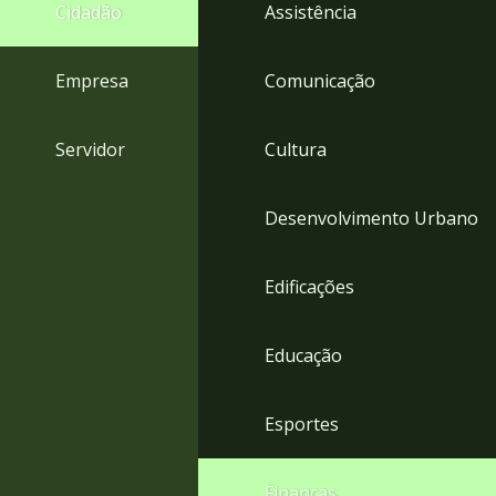
4
Cidadão
Assistência
Acessibilidade
5
Empresa
Comunicação
Servidor
Cultura
Desenvolvimento Urbano
Edificações
Educação
Esportes
Finanças