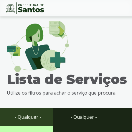
Ir
Conteúdo
para
o
conteúdo
1
Ir
para
o
menu
Lista de Serviços
2
Ir
para
Utilize os filtros para achar o serviço que procura
busca
3
Ir
para
- Qualquer -
- Qualquer -
o
rodapé