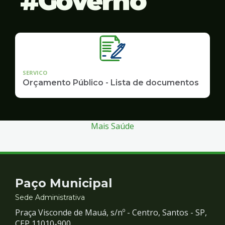
Governo
SERVICO
Orçamento Público - Lista de documentos
Mais Saúde
Contato
Paço Municipal
e
Sede Administrativa
Praça Visconde de Mauá, s/nº - Centro, Santos - SP,
CEP 11010-900