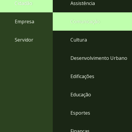
4
Cidadão
Assistência
Acessibilidade
5
Empresa
Comunicação
Servidor
Cultura
Desenvolvimento Urbano
Edificações
Educação
Esportes
Finanças