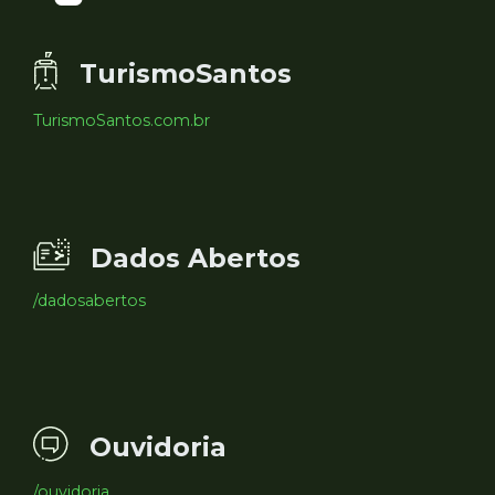
TurismoSantos
TurismoSantos.com.br
Dados Abertos
/dadosabertos
Ouvidoria
/ouvidoria