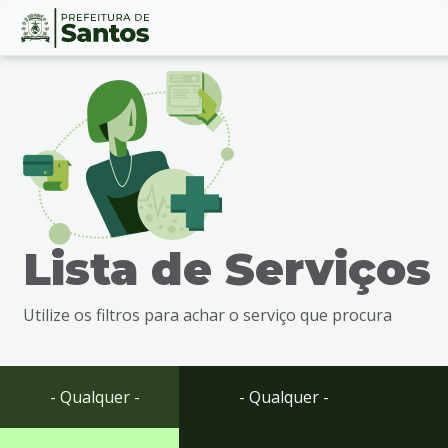
Ir
Conteúdo
para
o
conteúdo
1
Ir
para
o
menu
Lista de Serviços
2
Ir
para
Utilize os filtros para achar o serviço que procura
busca
3
Ir
para
- Qualquer -
- Qualquer -
o
rodapé