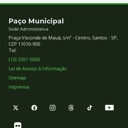
Contato
Paço Municipal
e
Sede Administrativa
Praça Visconde de Mauá, s/nº - Centro, Santos - SP,
Redes
CEP 11010-900
Tel:
Sociais
(13) 3201-5000
Lei de Acesso à Informação
Sitemap
Imprensa