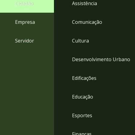
4
Cidadão
Assistência
Acessibilidade
5
Empresa
Comunicação
Servidor
Cultura
Desenvolvimento Urbano
Edificações
Educação
Esportes
Finanças