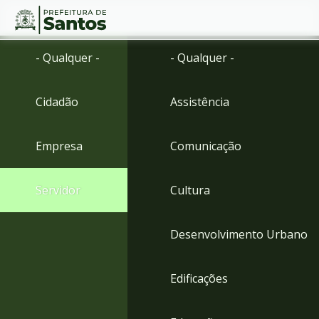
Ir
Conteúdo
- Qualquer -
- Qualquer -
para
o
conteúdo
Cidadão
Assistência
1
Ir
para
Empresa
Comunicação
o
menu
2
Servidor
Cultura
Ir
para
busca
Desenvolvimento Urbano
3
Ir
para
Edificações
o
rodapé