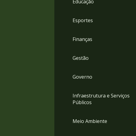
Educação
4
Acessibilidade
5
Esportes
Finanças
Gestão
Governo
Infraestrutura e Serviços
Públicos
Meio Ambiente