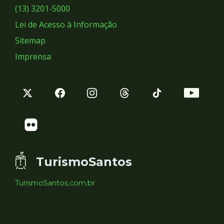
Sociais
(13) 3201-5000
Lei de Acesso à Informação
Sitemap
Imprensa
TurismoSantos
TurismoSantos.com.br