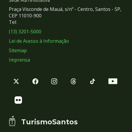
e
Sede Administrativa
Praça Visconde de Mauá, s/nº - Centro, Santos - SP,
Redes
CEP 11010-900
Tel:
Sociais
(13) 3201-5000
Lei de Acesso à Informação
Sitemap
Imprensa
TurismoSantos