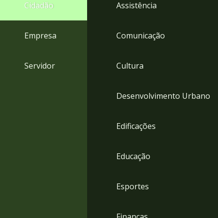
4
Cidadão
Assistência
Acessibilidade
5
Empresa
Comunicação
Servidor
Cultura
Desenvolvimento Urbano
Edificações
Educação
Esportes
Finanças