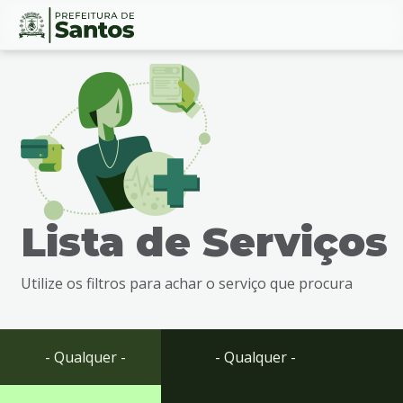
Ir
Conteúdo
para
o
conteúdo
1
Ir
para
o
menu
Lista de Serviços
2
Ir
para
Utilize os filtros para achar o serviço que procura
busca
3
Ir
para
- Qualquer -
- Qualquer -
o
rodapé