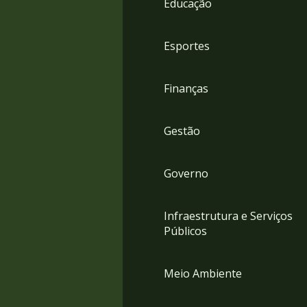
Educação
4
Acessibilidade
5
Esportes
Finanças
Gestão
Governo
Infraestrutura e Serviços
Públicos
Meio Ambiente