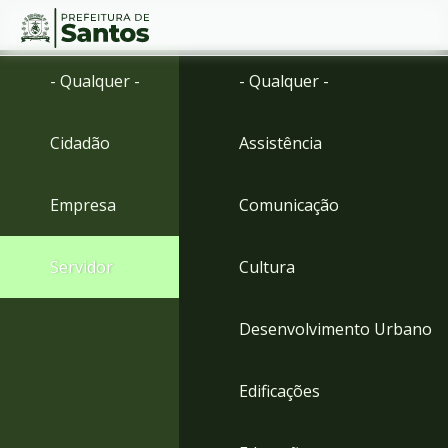
Ir
Conteúdo
- Qualquer -
- Qualquer -
para
o
conteúdo
Cidadão
Assistência
1
Ir
para
Empresa
Comunicação
o
menu
2
Servidor
Cultura
Ir
para
busca
Desenvolvimento Urbano
3
Ir
para
Edificações
o
rodapé