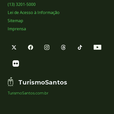
Sociais
(13) 3201-5000
Lei de Acesso à Informação
Sitemap
Imprensa
TurismoSantos
TurismoSantos.com.br