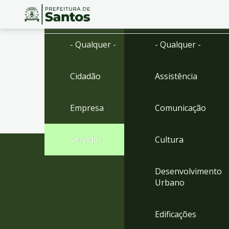
Ir
Conteúdo
- Qualquer -
- Qualquer -
para
o
conteúdo
Cidadão
Assistência
1
Ir
para
Empresa
Comunicação
o
menu
2
Servidor
Cultura
Ir
para
busca
Desenvolvimento
3
Urbano
Ir
para
o
Edificações
rodapé