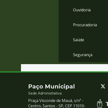
Ouvidoria
Procuradoria
Saúde
Segurança
Contato
Paço Municipal
e
Sede Administrativa
Praça Visconde de Mauá, s/nº -
Redes
Centro, Santos - SP, CEP 11010-