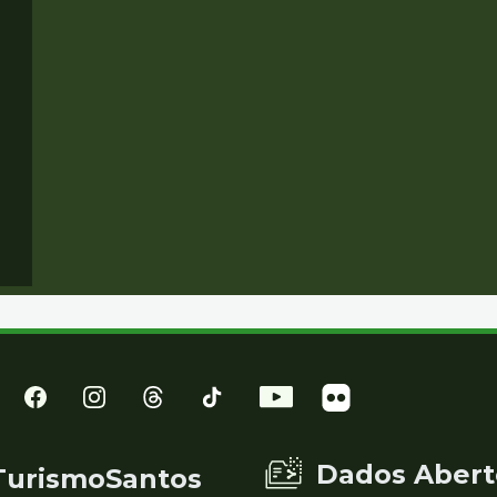
Dados Abert
TurismoSantos