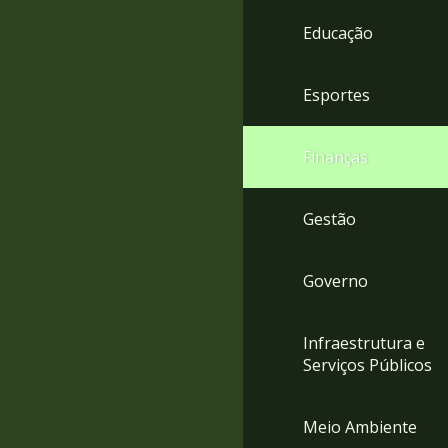
4
Educação
Acessibilidade
5
Esportes
Finanças
Gestão
Governo
Infraestrutura e
Serviços Públicos
Meio Ambiente