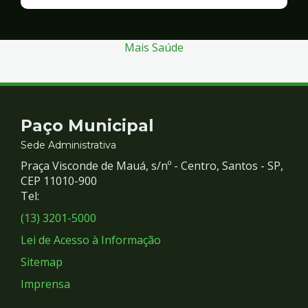
Finanças
e
Gestão
Mais Saúde
Contato
Paço Municipal
e
Sede Administrativa
Praça Visconde de Mauá, s/nº - Centro, Santos - SP,
Redes
CEP 11010-900
Tel:
Sociais
(13) 3201-5000
Lei de Acesso à Informação
Sitemap
Imprensa