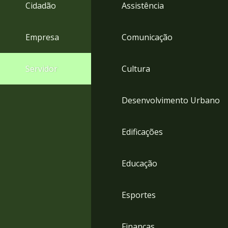
4
Cidadão
Assistência
Acessibilidade
5
Empresa
Comunicação
Servidor
Cultura
Desenvolvimento Urbano
Edificações
Educação
Esportes
Finanças