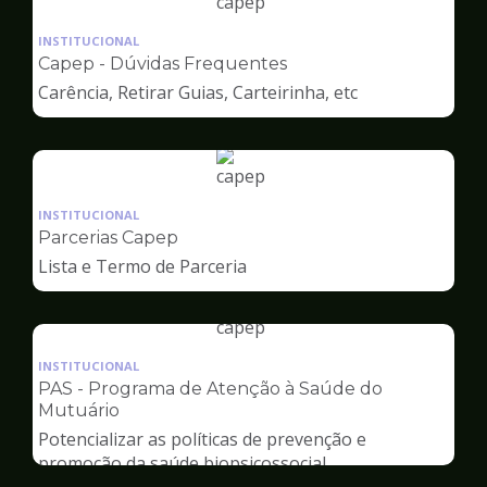
Ilustração
da
INSTITUCIONAL
pagina
Capep - Dúvidas Frequentes
de
Carência, Retirar Guias, Carteirinha, etc
Capep
Ilustração
da
INSTITUCIONAL
pagina
Parcerias Capep
de
Lista e Termo de Parceria
Capep
Ilustração
da
INSTITUCIONAL
pagina
PAS - Programa de Atenção à Saúde do
de
Mutuário
Capep
Potencializar as políticas de prevenção e
promoção da saúde biopsicossocial