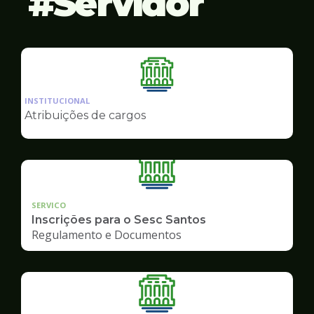
Servidor
Ilustração
da
INSTITUCIONAL
pagina
Atribuições de cargos
de
Servidor
SERVICO
Inscrições para o Sesc Santos
Regulamento e Documentos