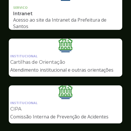
SERVICO
Intranet
Acesso ao site da Intranet da Prefeitura de
Santos
Ilustração
da
INSTITUCIONAL
pagina
Cartilhas de Orientação
de
Atendimento institucional e outras orientações
Servidor
Ilustração
da
INSTITUCIONAL
pagina
CIPA
de
Comissão Interna de Prevenção de Acidentes
Servidor