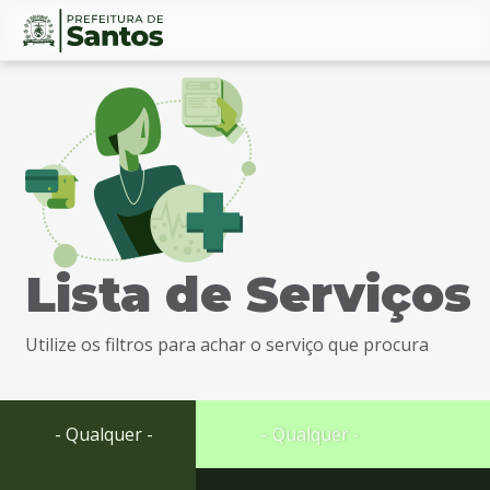
Ir
Conteúdo
para
o
conteúdo
1
Ir
para
o
menu
Lista de Serviços
2
Ir
para
Utilize os filtros para achar o serviço que procura
busca
3
Ir
para
- Qualquer -
- Qualquer -
o
rodapé