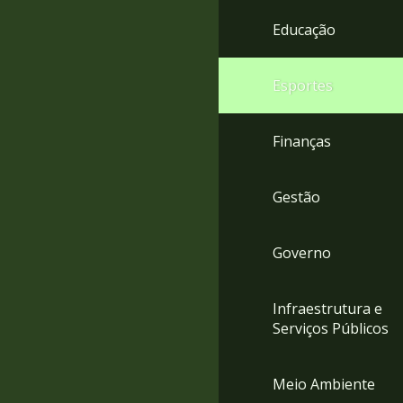
4
Educação
Acessibilidade
5
Esportes
Finanças
Gestão
Governo
Infraestrutura e
Serviços Públicos
Meio Ambiente