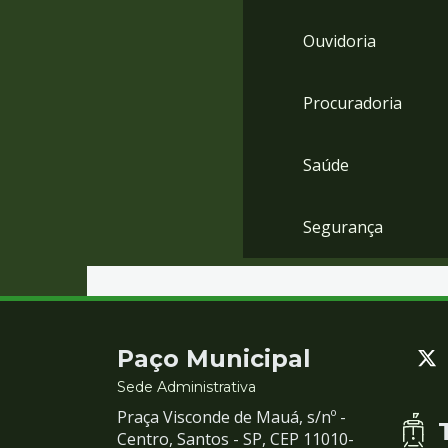
Ouvidoria
Procuradoria
Saúde
Segurança
Contato
Paço Municipal
e
Sede Administrativa
Praça Visconde de Mauá, s/nº -
Redes
Centro, Santos - SP, CEP 11010-