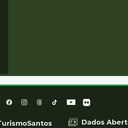
Dados Abert
TurismoSantos