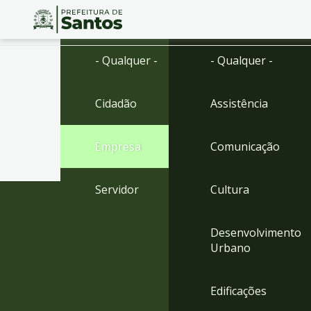
Ir
Conteúdo
- Qualquer -
- Qualquer -
para
o
conteúdo
Cidadão
Assistência
1
Ir
para
Empresa
Comunicação
o
menu
2
Servidor
Cultura
Ir
para
busca
Desenvolvimento
3
Urbano
Ir
para
o
Edificações
rodapé