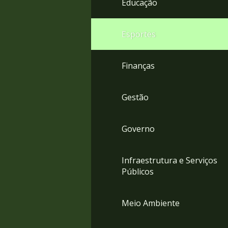
Educação
4
Acessibilidade
5
Esportes
Finanças
Gestão
Governo
Infraestrutura e Serviços
Públicos
Meio Ambiente