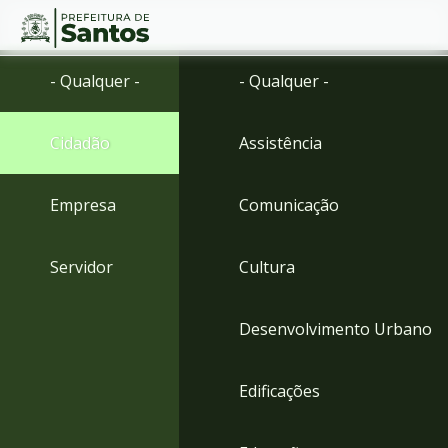
Ir
Conteúdo
- Qualquer -
- Qualquer -
para
o
conteúdo
Cidadão
Assistência
1
Ir
para
Empresa
Comunicação
o
menu
2
Servidor
Cultura
Ir
para
busca
Desenvolvimento Urbano
3
Ir
para
Edificações
o
rodapé