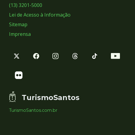
Sociais
(13) 3201-5000
Lei de Acesso à Informação
Sitemap
Imprensa
TurismoSantos
TurismoSantos.com.br