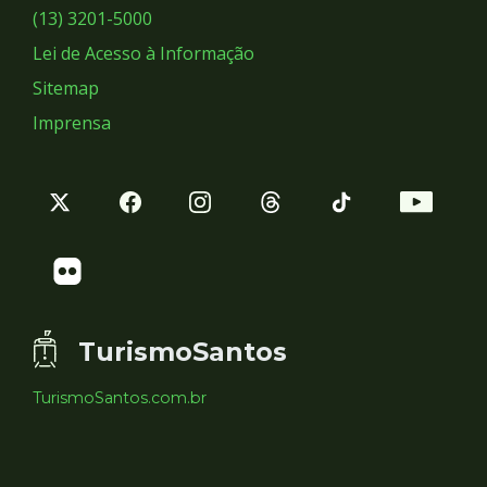
Sociais
(13) 3201-5000
Lei de Acesso à Informação
Sitemap
Imprensa
TurismoSantos
TurismoSantos.com.br