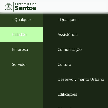
Ir
Conteúdo
- Qualquer -
- Qualquer -
para
o
conteúdo
Cidadão
Assistência
1
Ir
para
Empresa
Comunicação
o
menu
2
Servidor
Cultura
Ir
para
busca
Desenvolvimento Urbano
3
Ir
para
Edificações
o
rodapé