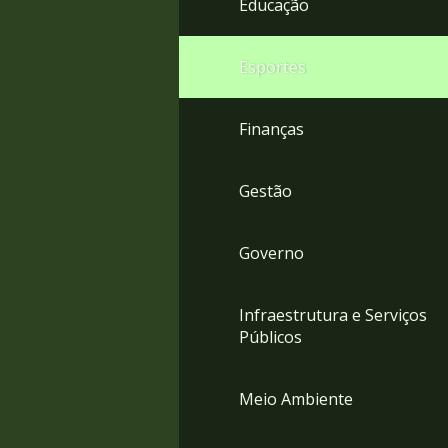
Educação
4
Acessibilidade
5
Esportes
Finanças
Gestão
Governo
Infraestrutura e Serviços
Públicos
Meio Ambiente