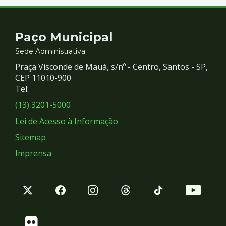
Contato
Paço Municipal
e
Sede Administrativa
Praça Visconde de Mauá, s/nº - Centro, Santos - SP,
Redes
CEP 11010-900
Tel:
Sociais
(13) 3201-5000
Lei de Acesso à Informação
Sitemap
Imprensa