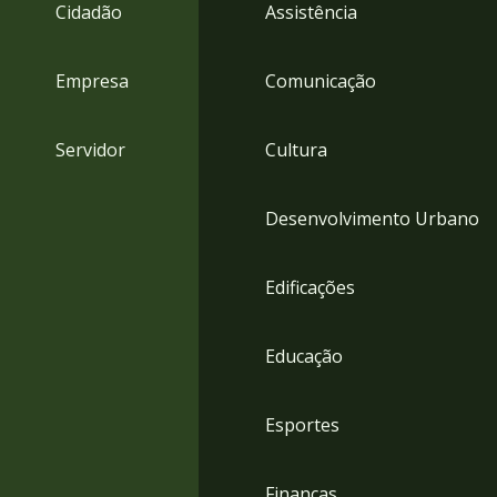
4
Cidadão
Assistência
Acessibilidade
5
Empresa
Comunicação
Servidor
Cultura
Desenvolvimento Urbano
Edificações
Educação
Esportes
Finanças