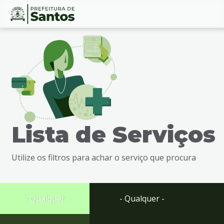
Ir
Conteúdo
para
o
conteúdo
1
Ir
para
o
menu
Lista de Serviços
2
Ir
para
Utilize os filtros para achar o serviço que procura
busca
3
Ir
para
- Qualquer -
- Qualquer -
o
rodapé