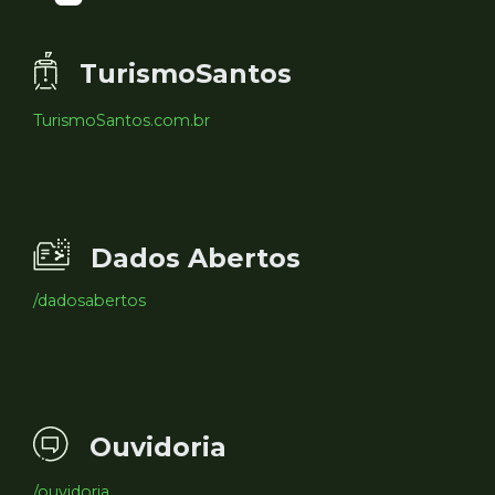
TurismoSantos
TurismoSantos.com.br
Dados Abertos
/dadosabertos
Ouvidoria
/ouvidoria