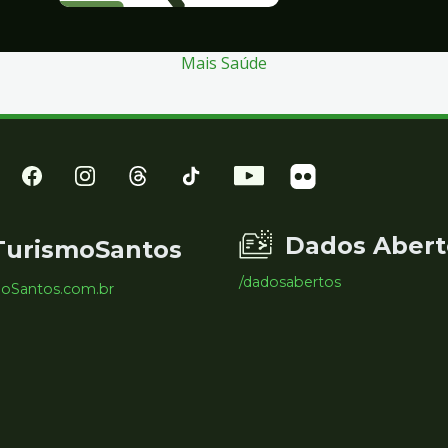
Mais Saúde
Dados Abert
TurismoSantos
/dadosabertos
moSantos.com.br