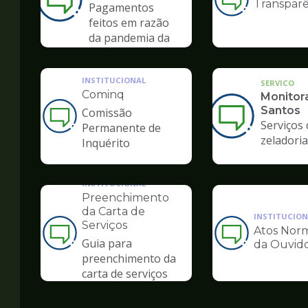
Transparê
Ilustração
Pagamentos
da
feitos em razão
pagina
da pandemia da
de
COVID-19
Ouvidoria
INSTITUCIONAL
SERVICO
Cominq
Monitor
Santos
Comissão
Ilustração
Serviços 
Permanente de
da
zeladoria
Inquérito
pagina
de
Ouvidoria
INSTITUCIONAL
Preenchimento
da Carta de
INSTITUCION
Serviços
Atos Norm
Ilustração
Ilustração
Guia para
da Ouvido
da
da
preenchimento da
pagina
pagina
carta de serviços
de
de
Ouvidoria
Ouvidoria