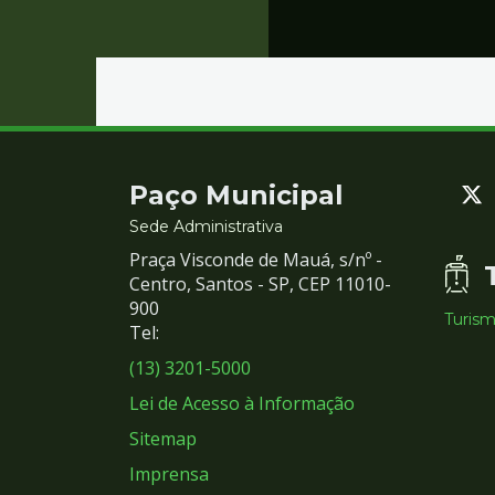
Contato
Paço Municipal
e
Sede Administrativa
Praça Visconde de Mauá, s/nº -
Redes
Centro, Santos - SP, CEP 11010-
900
Turis
Sociais
Tel:
(13) 3201-5000
Lei de Acesso à Informação
Sitemap
Imprensa