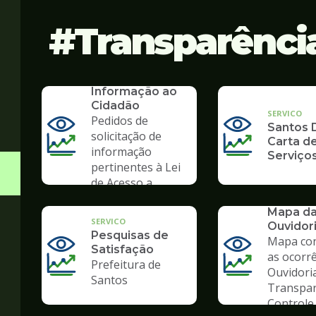
Transparênci
SERVICO
SIC - Serviço de
Informação ao
Cidadão
SERVICO
Pedidos de
Santos D
solicitação de
Carta d
informação
Serviço
pertinentes à Lei
de Acesso a
Informação
SERVICO
Mapa d
SERVICO
Ouvidor
Pesquisas de
Mapa co
Satisfação
as ocorr
Prefeitura de
Ouvidori
Santos
Transpar
Controle