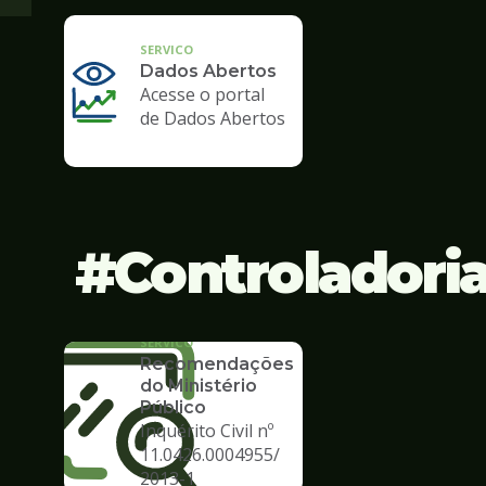
SERVICO
Dados Abertos
Acesse o portal
de Dados Abertos
Controladori
SERVICO
Recomendações
do Ministério
Público
Inquérito Civil nº
11.0426.0004955/
2013-1