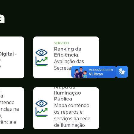
a
SERVICO
Ranking da
igital -
Eficiência
e
Avaliação das
s
Secretarias
SERVICO
Mapa da
a
Iluminação
ia
Pública
ntendo
Mapa contendo
ências na
os reparos e
a,
serviços da rede
ência e
de iluminação
pública.