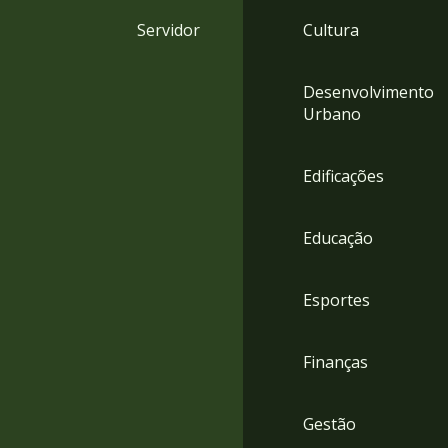
4
Servidor
Cultura
Acessibilidade
5
Desenvolvimento
Urbano
Edificações
Educação
Esportes
Finanças
Gestão