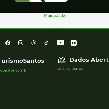
Mais Saúde
Dados Abert
TurismoSantos
/dadosabertos
moSantos.com.br