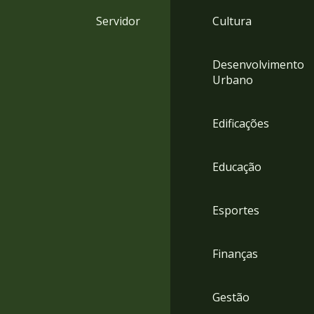
4
Servidor
Cultura
Acessibilidade
5
Desenvolvimento
Urbano
Edificações
Educação
Esportes
Finanças
Gestão