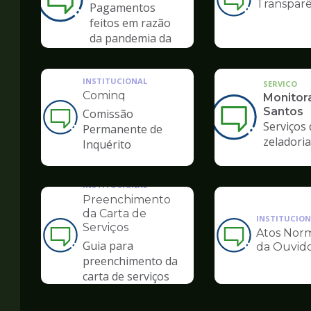
Transparê
Ilustração
Pagamentos
da
feitos em razão
pagina
da pandemia da
de
COVID-19
Ouvidoria
INSTITUCIONAL
SERVICO
Cominq
Monitor
Santos
Comissão
Ilustração
Serviços 
Permanente de
da
zeladoria
Inquérito
pagina
de
Ouvidoria
INSTITUCIONAL
Preenchimento
da Carta de
INSTITUCION
Serviços
Atos Norm
Ilustração
Ilustração
Guia para
da Ouvido
da
da
preenchimento da
pagina
pagina
carta de serviços
de
de
Ouvidoria
Ouvidoria