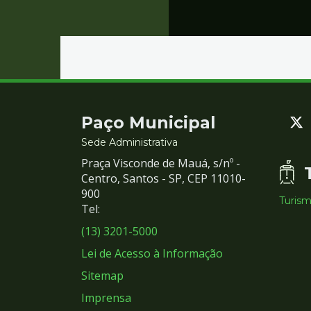
Contato
Paço Municipal
e
Sede Administrativa
Praça Visconde de Mauá, s/nº -
Redes
Centro, Santos - SP, CEP 11010-
900
Turis
Sociais
Tel:
(13) 3201-5000
Lei de Acesso à Informação
Sitemap
Imprensa