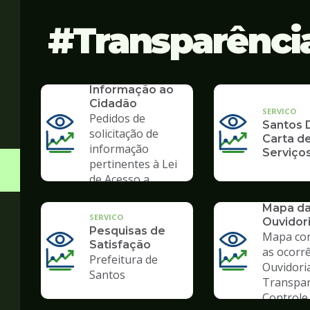
Transparênci
SERVICO
SIC - Serviço de
Informação ao
Cidadão
SERVICO
Pedidos de
Santos D
solicitação de
Carta d
informação
Serviço
pertinentes à Lei
de Acesso a
Informação
SERVICO
Mapa d
SERVICO
Ouvidor
Pesquisas de
Mapa co
Satisfação
as ocorr
Prefeitura de
Ouvidori
Santos
Transpar
Controle