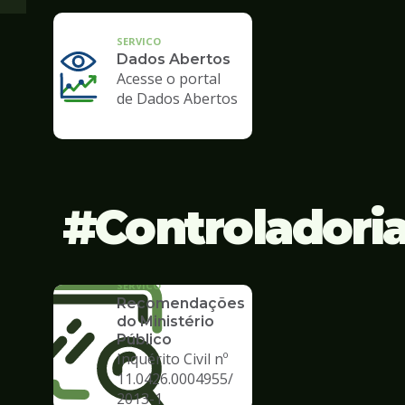
SERVICO
Dados Abertos
Acesse o portal
de Dados Abertos
Controladori
SERVICO
Recomendações
do Ministério
Público
Inquérito Civil nº
11.0426.0004955/
2013-1