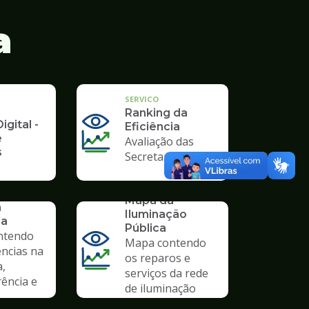
a
SERVICO
Ranking da
igital -
Eficiência
e
Avaliação das
s
Secretarias
SERVICO
Mapa da
a
Iluminação
ia
Pública
ntendo
Mapa contendo
ências na
os reparos e
a,
serviços da rede
ência e
de iluminação
pública.