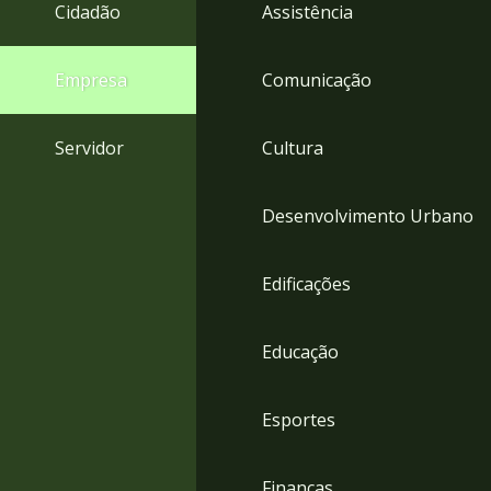
4
Cidadão
Assistência
Acessibilidade
5
Empresa
Comunicação
Servidor
Cultura
Desenvolvimento Urbano
Edificações
Educação
Esportes
Finanças