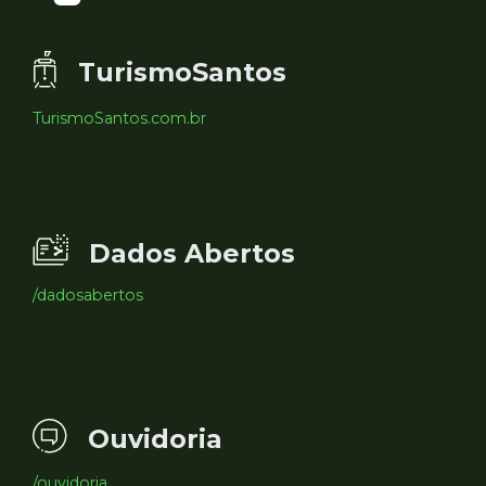
TurismoSantos
TurismoSantos.com.br
Dados Abertos
/dadosabertos
Ouvidoria
/ouvidoria