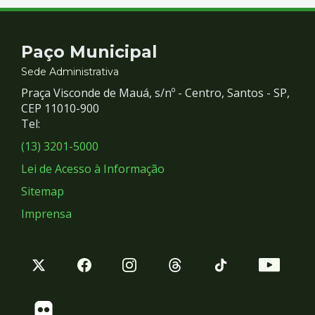
Contato
Paço Municipal
e
Sede Administrativa
Praça Visconde de Mauá, s/nº - Centro, Santos - SP,
Redes
CEP 11010-900
Tel:
Sociais
(13) 3201-5000
Lei de Acesso à Informação
Sitemap
Imprensa