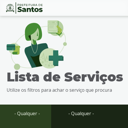
Ir
Conteúdo
para
o
conteúdo
1
Ir
para
o
menu
Lista de Serviços
2
Ir
para
Utilize os filtros para achar o serviço que procura
busca
3
Ir
para
- Qualquer -
- Qualquer -
o
rodapé