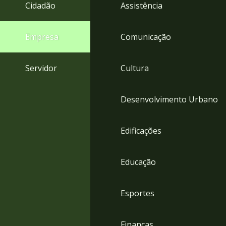
4
Cidadão
Assistência
Acessibilidade
5
Empresa
Comunicação
Servidor
Cultura
Desenvolvimento Urbano
Edificações
Educação
Esportes
Finanças