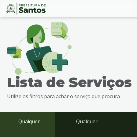
Ir
Conteúdo
para
o
conteúdo
1
Ir
para
o
menu
Lista de Serviços
2
Ir
para
Utilize os filtros para achar o serviço que procura
busca
3
Ir
para
- Qualquer -
- Qualquer -
o
rodapé