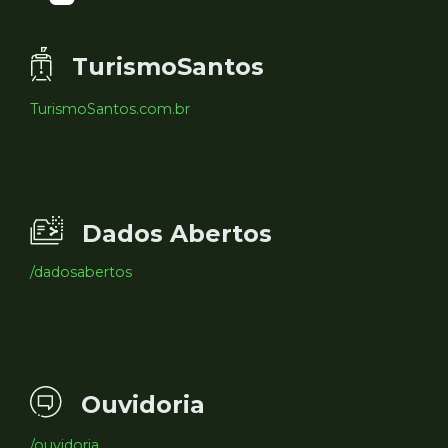
TurismoSantos
TurismoSantos.com.br
Dados Abertos
/dadosabertos
Ouvidoria
/ouvidoria