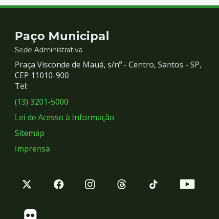
Contato
Paço Municipal
e
Sede Administrativa
Praça Visconde de Mauá, s/nº - Centro, Santos - SP,
Redes
CEP 11010-900
Tel:
Sociais
(13) 3201-5000
Lei de Acesso à Informação
Sitemap
Imprensa