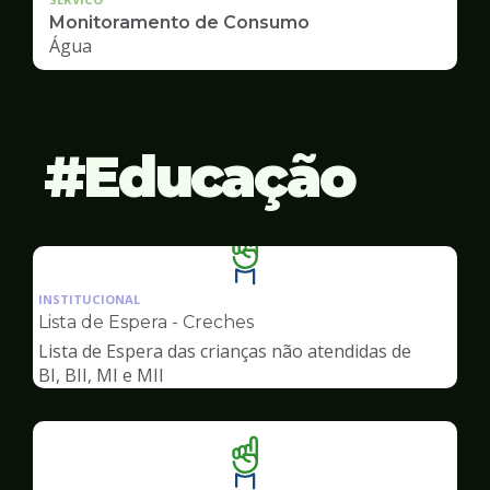
Monitoramento de Consumo
Água
Educação
Ilustração
da
INSTITUCIONAL
pagina
Lista de Espera - Creches
de
Lista de Espera das crianças não atendidas de
Educação
BI, BII, MI e MII
Ilustração