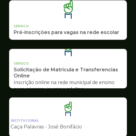
SERVICO
Pré-inscrições para vagas na rede escolar
SERVICO
Solicitação de Matricula e Transferencias
Online
Inscrição online na rede municipal de ensino
para crianças, jovens e adultos
Ilustração
da
INSTITUCIONAL
pagina
Caça Palavras - José Bonifácio
de