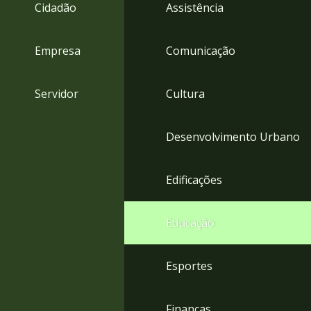
4
Cidadão
Assistência
Acessibilidade
5
Empresa
Comunicação
Servidor
Cultura
Desenvolvimento Urbano
Edificações
Educação
Esportes
Finanças