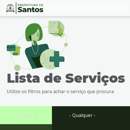
Ir
Conteúdo
para
o
conteúdo
1
Ir
para
o
menu
Lista de Serviços
2
Ir
para
Utilize os filtros para achar o serviço que procura
busca
3
Ir
para
- Qualquer -
- Qualquer -
o
rodapé