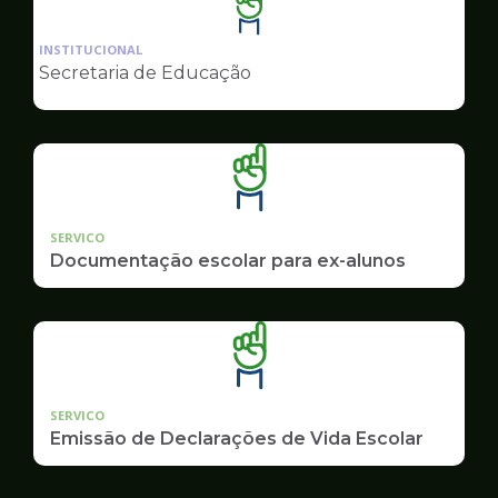
Ilustração
da
INSTITUCIONAL
pagina
Secretaria de Educação
de
Educação
SERVICO
Documentação escolar para ex-alunos
SERVICO
Emissão de Declarações de Vida Escolar