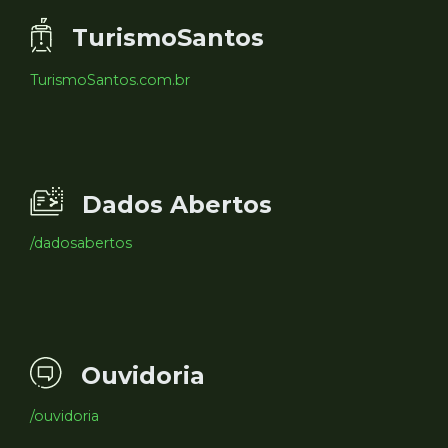
TurismoSantos
TurismoSantos.com.br
Dados Abertos
/dadosabertos
Ouvidoria
/ouvidoria