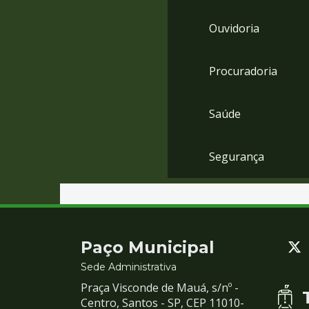
Ouvidoria
Procuradoria
Saúde
Segurança
Contato
Paço Municipal
e
Sede Administrativa
Praça Visconde de Mauá, s/nº -
Redes
Centro, Santos - SP, CEP 11010-