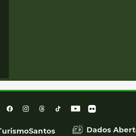
Dados Abert
TurismoSantos