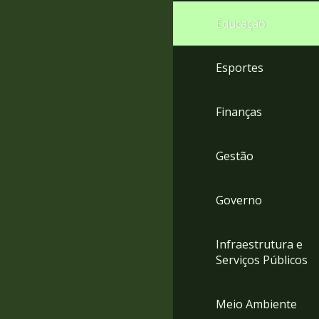
4
Educação
Acessibilidade
5
Esportes
Finanças
Gestão
Governo
Infraestrutura e
Serviços Públicos
Meio Ambiente