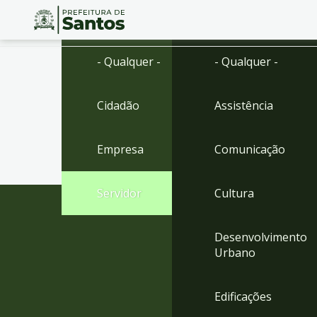
Ir
Conteúdo
- Qualquer -
- Qualquer -
para
o
conteúdo
Cidadão
Assistência
1
Ir
para
Empresa
Comunicação
o
menu
2
Servidor
Cultura
Ir
para
busca
Desenvolvimento
3
Urbano
Ir
para
o
Edificações
rodapé