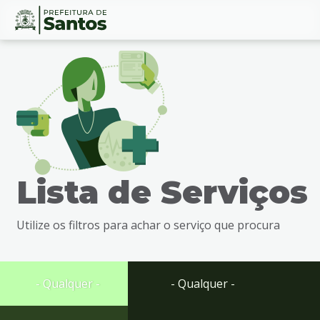
Ir
Conteúdo
para
o
conteúdo
1
Ir
para
o
menu
Lista de Serviços
2
Ir
para
Utilize os filtros para achar o serviço que procura
busca
3
Ir
para
- Qualquer -
- Qualquer -
o
rodapé