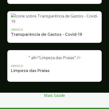
Infraestrutura
e
Serviços
Públicos
SERVICO
Transparência de Gastos - Covid-19
" alt="Limpeza das Praias" />
SERVICO
Limpeza das Praias
Mais Saúde