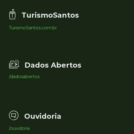
TurismoSantos
TurismoSantos.com.br
Dados Abertos
/dadosabertos
Ouvidoria
/ouvidoria