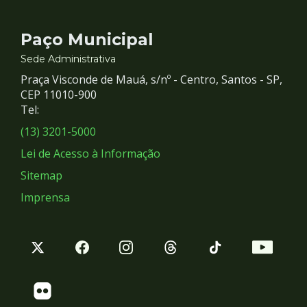
Contato
Paço Municipal
e
Sede Administrativa
Praça Visconde de Mauá, s/nº - Centro, Santos - SP,
Redes
CEP 11010-900
Tel:
Sociais
(13) 3201-5000
Lei de Acesso à Informação
Sitemap
Imprensa