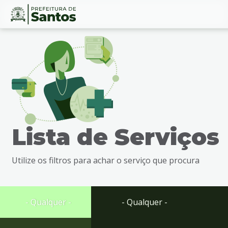
Ir
Conteúdo
para
o
conteúdo
1
Ir
para
o
menu
Lista de Serviços
2
Ir
para
Utilize os filtros para achar o serviço que procura
busca
3
Ir
para
- Qualquer -
- Qualquer -
o
rodapé