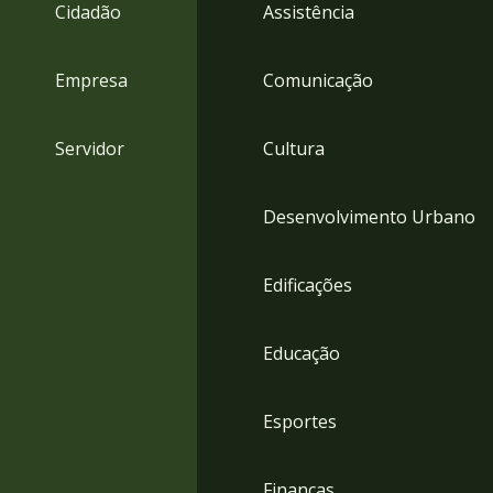
4
Cidadão
Assistência
Acessibilidade
5
Empresa
Comunicação
Servidor
Cultura
Desenvolvimento Urbano
Edificações
Educação
Esportes
Finanças