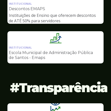
da
INSTITUCIONAL
pagina
Descontos EMAPS
de
Instituições de Ensino que oferecem descontos
Gestão
de ATÉ 50% para servidores
Ilustração
da
INSTITUCIONAL
pagina
Escola Municipal de Administração Pública
de
de Santos - Emaps
Gestão
Transparência