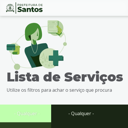
Ir
Conteúdo
para
o
conteúdo
1
Ir
para
o
menu
Lista de Serviços
2
Ir
para
Utilize os filtros para achar o serviço que procura
busca
3
Ir
para
- Qualquer -
- Qualquer -
o
rodapé