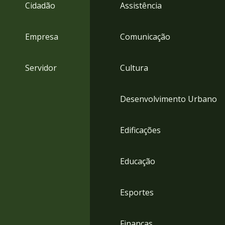
4
Cidadão
Assistência
Acessibilidade
5
Empresa
Comunicação
Servidor
Cultura
Desenvolvimento Urbano
Edificações
Educação
Esportes
Finanças