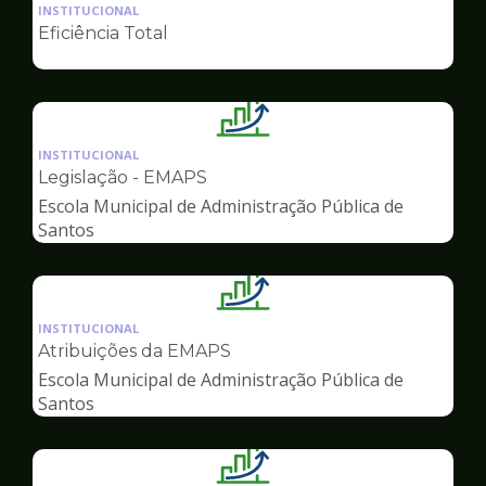
da
INSTITUCIONAL
pagina
Eficiência Total
de
Gestão
Ilustração
da
INSTITUCIONAL
pagina
Legislação - EMAPS
de
Escola Municipal de Administração Pública de
Gestão
Santos
Ilustração
da
INSTITUCIONAL
pagina
Atribuições da EMAPS
de
Escola Municipal de Administração Pública de
Gestão
Santos
Ilustração