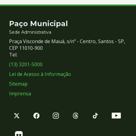
Contato
Paço Municipal
e
Sede Administrativa
Praça Visconde de Mauá, s/nº - Centro, Santos - SP,
Redes
CEP 11010-900
Tel:
Sociais
(13) 3201-5000
Lei de Acesso à Informação
Sitemap
Imprensa