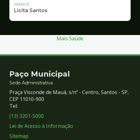
SERVICO
Licita Santos
Mais Saúde
Contato
Paço Municipal
e
Sede Administrativa
Praça Visconde de Mauá, s/nº - Centro, Santos - SP,
Redes
CEP 11010-900
Tel:
Sociais
(13) 3201-5000
Lei de Acesso à Informação
Sitemap