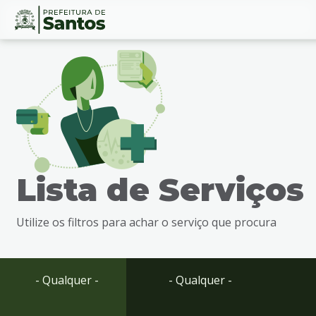
Ir
Conteúdo
para
o
conteúdo
1
Ir
para
o
menu
Lista de Serviços
2
Ir
para
Utilize os filtros para achar o serviço que procura
busca
3
Ir
para
- Qualquer -
- Qualquer -
o
rodapé