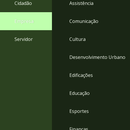
4
Cidadão
Assistência
Acessibilidade
5
Empresa
Comunicação
Servidor
Cultura
Desenvolvimento Urbano
Edificações
Educação
Esportes
Finanças