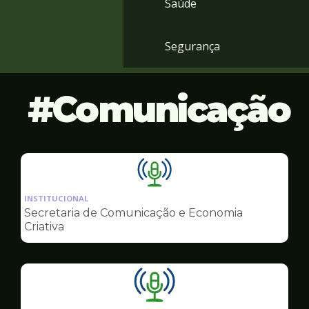
Saúde
Segurança
Comunicação
Ilustração
da
INSTITUCIONAL
pagina
Secretaria de Comunicação e Economia
de
Criativa
Comunicação