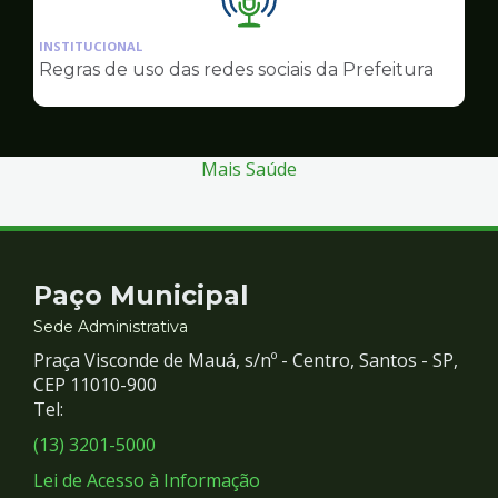
Ilustração
da
INSTITUCIONAL
pagina
Regras de uso das redes sociais da Prefeitura
de
Comunicação
Mais Saúde
Contato
Paço Municipal
e
Sede Administrativa
Praça Visconde de Mauá, s/nº - Centro, Santos - SP,
Redes
CEP 11010-900
Tel:
Sociais
(13) 3201-5000
Lei de Acesso à Informação