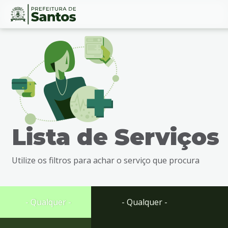
Ir
Conteúdo
para
o
conteúdo
1
Ir
para
o
menu
Lista de Serviços
2
Ir
para
Utilize os filtros para achar o serviço que procura
busca
3
Ir
para
- Qualquer -
- Qualquer -
o
rodapé