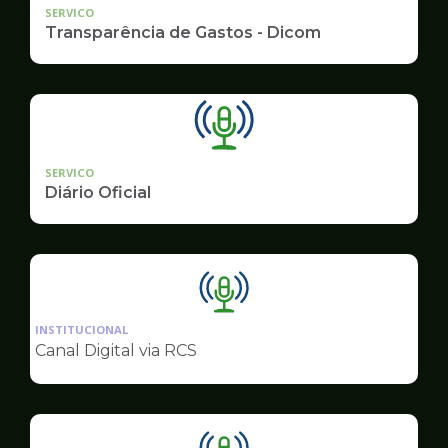
SERVICO
Transparência de Gastos - Dicom
SERVICO
Diário Oficial
Ilustração
da
INSTITUCIONAL
pagina
Canal Digital via RCS
de
Comunicação