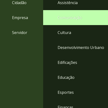
4
Cidadão
Assistência
Acessibilidade
5
Empresa
Comunicação
Servidor
Cultura
Desenvolvimento Urbano
Edificações
Educação
Esportes
Finanças