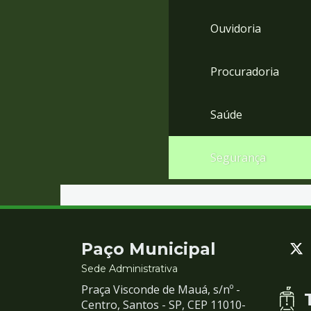
Ouvidoria
Procuradoria
Saúde
Segurança
Contato
Paço Municipal
e
Sede Administrativa
Praça Visconde de Mauá, s/nº -
Redes
Centro, Santos - SP, CEP 11010-