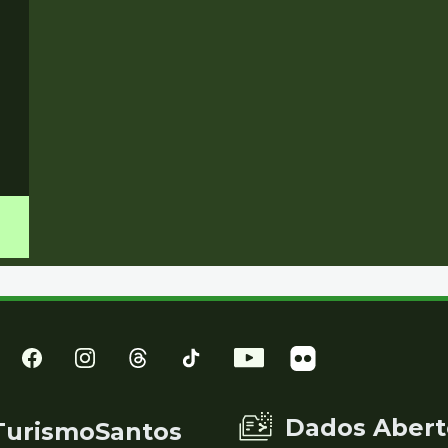
Dados Abert
TurismoSantos