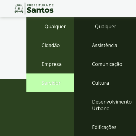
Ir
Conteúdo
- Qualquer -
- Qualquer -
para
o
conteúdo
Cidadão
Assistência
1
Ir
para
Empresa
Comunicação
o
menu
2
Servidor
Cultura
Ir
para
busca
Desenvolvimento
3
Urbano
Ir
para
o
Edificações
rodapé