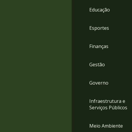
4
Educação
Acessibilidade
5
Esportes
Finanças
Gestão
Governo
Infraestrutura e
Serviços Públicos
Meio Ambiente