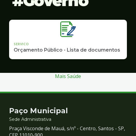
Governo
SERVICO
Orçamento Público - Lista de documentos
Mais Saúde
Contato
Paço Municipal
e
Sede Administrativa
Praça Visconde de Mauá, s/nº - Centro, Santos - SP,
CEP 11010-900