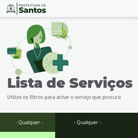
Ir
Conteúdo
para
o
conteúdo
1
Ir
para
o
menu
Lista de Serviços
2
Ir
para
Utilize os filtros para achar o serviço que procura
busca
3
Ir
para
- Qualquer -
- Qualquer -
o
rodapé