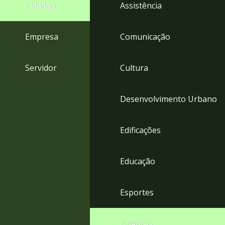
4
Cidadão
Assistência
Acessibilidade
5
Empresa
Comunicação
Servidor
Cultura
Desenvolvimento Urbano
Edificações
Educação
Esportes
Finanças