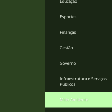
Educação
4
Acessibilidade
5
Esportes
Finanças
Gestão
Governo
Infraestrutura e Serviços
Públicos
Meio Ambiente