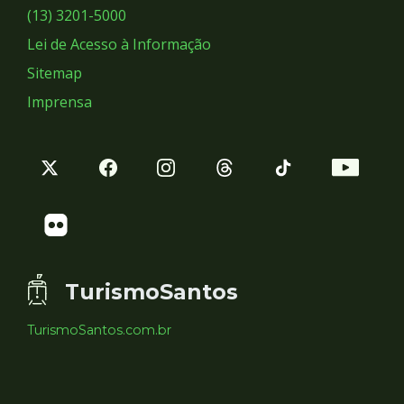
Sociais
(13) 3201-5000
Lei de Acesso à Informação
Sitemap
Imprensa
TurismoSantos
TurismoSantos.com.br