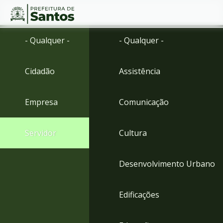
Ir
Conteúdo
- Qualquer -
- Qualquer -
para
o
conteúdo
Cidadão
Assistência
1
Ir
para
Empresa
Comunicação
o
menu
2
Servidor
Cultura
Ir
para
busca
Desenvolvimento Urbano
3
Ir
para
Edificações
o
rodapé