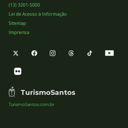
Sociais
(13) 3201-5000
Lei de Acesso à Informação
Sitemap
Imprensa
TurismoSantos
TurismoSantos.com.br