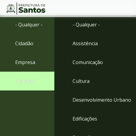
Ir
Conteúdo
- Qualquer -
- Qualquer -
para
o
conteúdo
Cidadão
Assistência
1
Ir
para
Empresa
Comunicação
o
menu
2
Servidor
Cultura
Ir
para
busca
Desenvolvimento Urbano
3
Ir
para
Edificações
o
rodapé