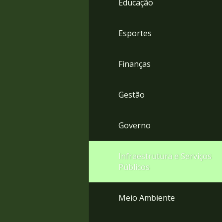
Educação
4
Acessibilidade
5
Esportes
Finanças
Gestão
Governo
Infraestrutura e Serviços
Públicos
Meio Ambiente