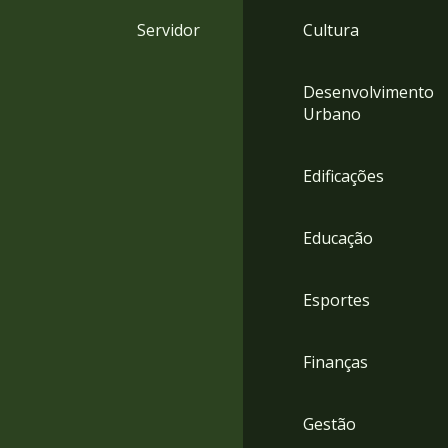
4
Servidor
Cultura
Acessibilidade
5
Desenvolvimento
Urbano
Edificações
Educação
Esportes
Finanças
Gestão