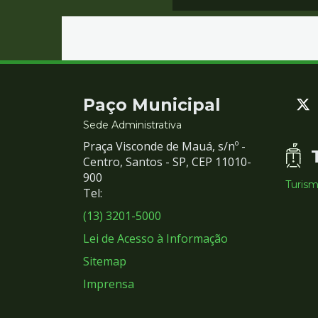
Contato
Paço Municipal
e
Sede Administrativa
Praça Visconde de Mauá, s/nº -
Redes
Centro, Santos - SP, CEP 11010-
900
Turis
Sociais
Tel:
(13) 3201-5000
Lei de Acesso à Informação
Sitemap
Imprensa