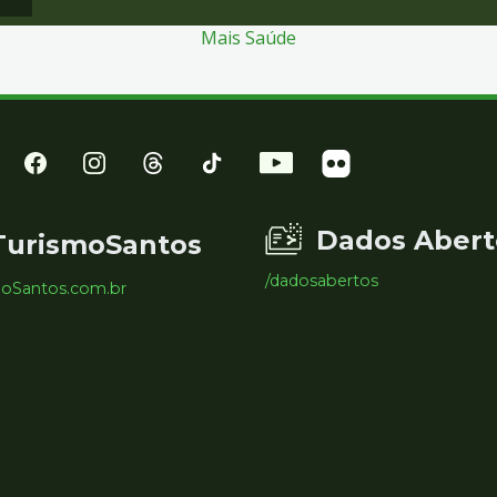
Mais Saúde
Dados Abert
TurismoSantos
/dadosabertos
moSantos.com.br