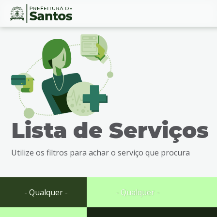
Ir
Conteúdo
para
o
conteúdo
1
Ir
para
o
menu
Lista de Serviços
2
Ir
para
Utilize os filtros para achar o serviço que procura
busca
3
Ir
para
- Qualquer -
- Qualquer -
o
rodapé