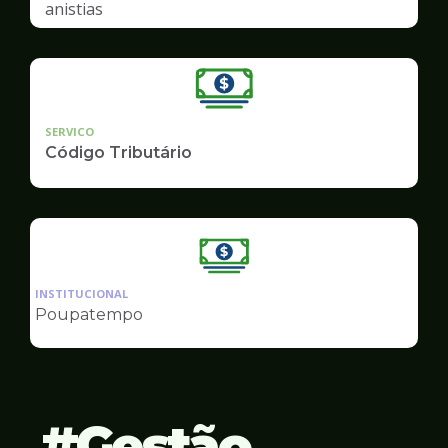
anistias
SERVICO
Código Tributário
Ilustração
da
INSTITUCIONAL
pagina
Poupatempo
de
Finanças
Gestão