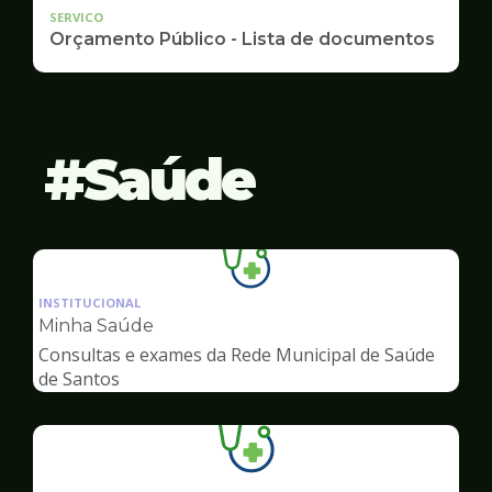
SERVICO
Orçamento Público - Lista de documentos
Saúde
Ilustração
da
INSTITUCIONAL
pagina
Minha Saúde
de
Consultas e exames da Rede Municipal de Saúde
Saúde
de Santos