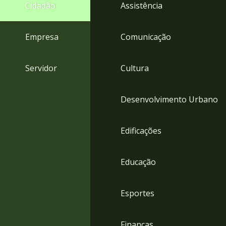
4
Cidadão
Assistência
Acessibilidade
5
Empresa
Comunicação
Servidor
Cultura
Desenvolvimento Urbano
Edificações
Educação
Esportes
Finanças