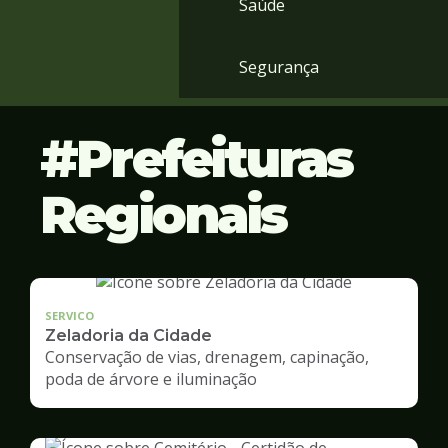
Saúde
Segurança
Prefeituras
Regionais
SERVICO
Zeladoria da Cidade
Conservação de vias, drenagem, capinação,
poda de árvore e iluminação