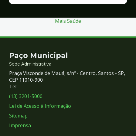
Finanças
e
Gestão
Mais Saúde
Contato
Paço Municipal
e
Sede Administrativa
Praça Visconde de Mauá, s/nº - Centro, Santos - SP,
Redes
CEP 11010-900
Tel:
Sociais
(13) 3201-5000
Lei de Acesso à Informação
Sitemap
Imprensa