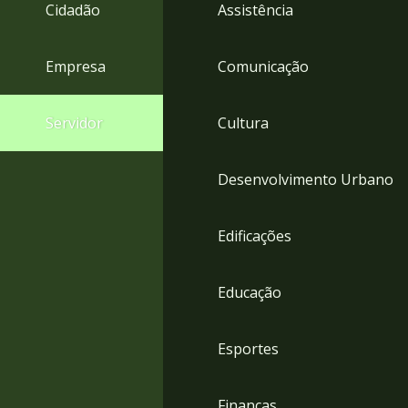
4
Cidadão
Assistência
Acessibilidade
5
Empresa
Comunicação
Servidor
Cultura
Desenvolvimento Urbano
Edificações
Educação
Esportes
Finanças