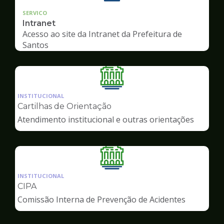
SERVICO
Intranet
Acesso ao site da Intranet da Prefeitura de
Santos
Ilustração
da
INSTITUCIONAL
pagina
Cartilhas de Orientação
de
Atendimento institucional e outras orientações
Servidor
Ilustração
da
INSTITUCIONAL
pagina
CIPA
de
Comissão Interna de Prevenção de Acidentes
Servidor