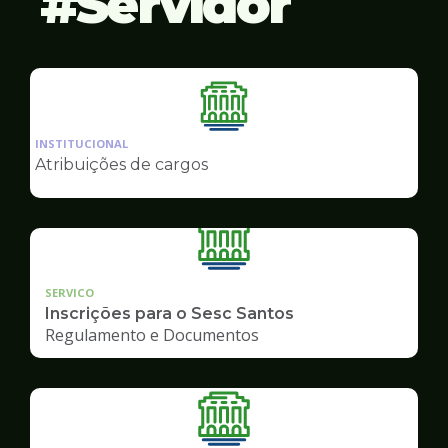
Servidor
Ilustração
da
INSTITUCIONAL
pagina
Atribuições de cargos
de
Servidor
SERVICO
Inscrições para o Sesc Santos
Regulamento e Documentos