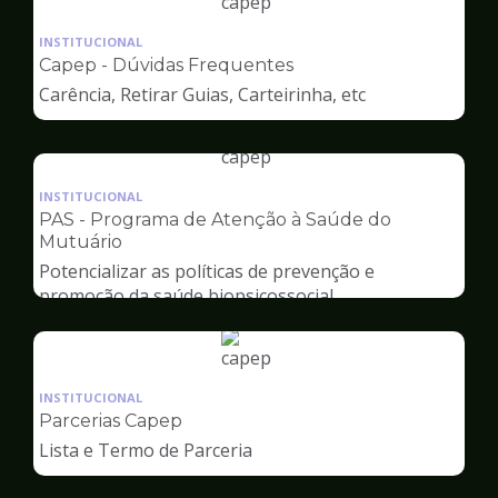
Ilustração
da
INSTITUCIONAL
pagina
Capep - Dúvidas Frequentes
de
Carência, Retirar Guias, Carteirinha, etc
Capep
Ilustração
da
INSTITUCIONAL
pagina
PAS - Programa de Atenção à Saúde do
de
Mutuário
Capep
Potencializar as políticas de prevenção e
promoção da saúde biopsicossocial
Ilustração
da
INSTITUCIONAL
pagina
Parcerias Capep
de
Lista e Termo de Parceria
Capep