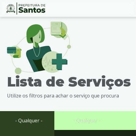
Ir
Conteúdo
para
o
conteúdo
1
Ir
para
o
menu
Lista de Serviços
2
Ir
para
Utilize os filtros para achar o serviço que procura
busca
3
Ir
para
- Qualquer -
- Qualquer -
o
rodapé