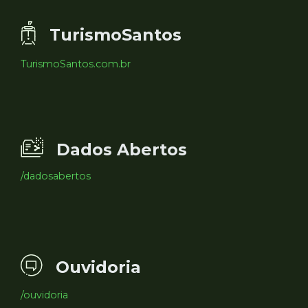
TurismoSantos
TurismoSantos.com.br
Dados Abertos
/dadosabertos
Ouvidoria
/ouvidoria