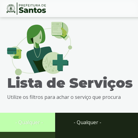
Ir
Conteúdo
para
o
conteúdo
1
Ir
para
o
menu
Lista de Serviços
2
Ir
para
Utilize os filtros para achar o serviço que procura
busca
3
Ir
para
- Qualquer -
- Qualquer -
o
rodapé