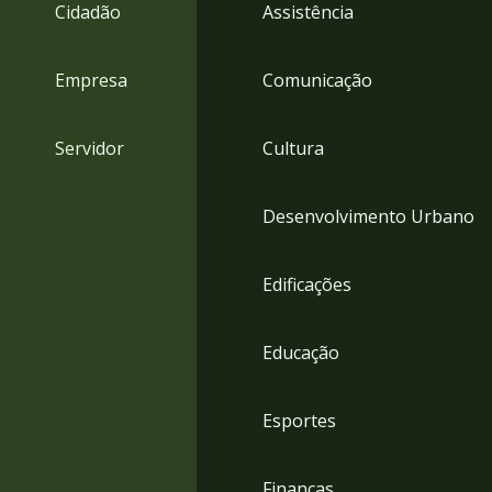
4
Cidadão
Assistência
Acessibilidade
5
Empresa
Comunicação
Servidor
Cultura
Desenvolvimento Urbano
Edificações
Educação
Esportes
Finanças