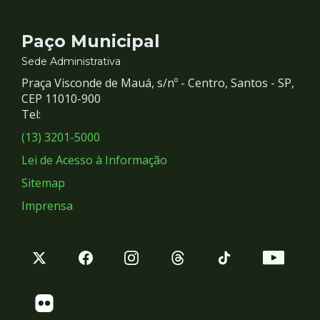
Contato
Paço Municipal
e
Sede Administrativa
Praça Visconde de Mauá, s/nº - Centro, Santos - SP,
Redes
CEP 11010-900
Tel:
Sociais
(13) 3201-5000
Lei de Acesso à Informação
Sitemap
Imprensa