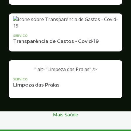
Infraestrutura
e
Serviços
Públicos
SERVICO
Transparência de Gastos - Covid-19
" alt="Limpeza das Praias" />
SERVICO
Limpeza das Praias
Mais Saúde