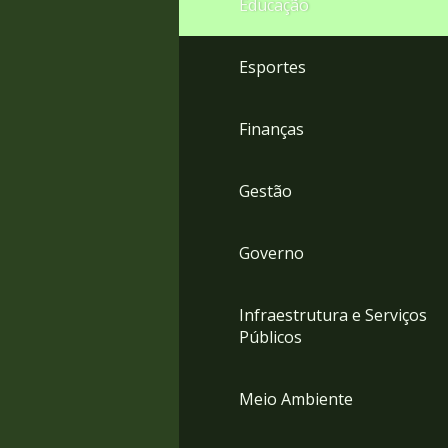
Educação
4
Acessibilidade
5
Esportes
Finanças
Gestão
Governo
Infraestrutura e Serviços
Públicos
Meio Ambiente