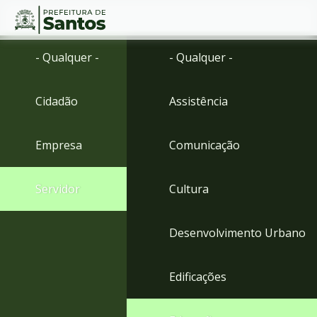
Ir
Conteúdo
- Qualquer -
- Qualquer -
para
o
conteúdo
Cidadão
Assistência
1
Ir
para
Empresa
Comunicação
o
menu
2
Servidor
Cultura
Ir
para
busca
Desenvolvimento Urbano
3
Ir
para
Edificações
o
rodapé