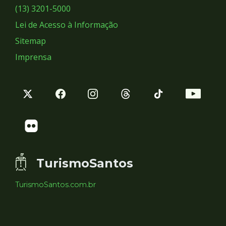
Sociais
(13) 3201-5000
Lei de Acesso à Informação
Sitemap
Imprensa
TurismoSantos
TurismoSantos.com.br