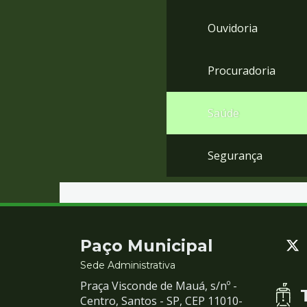
Ouvidoria
Procuradoria
Saúde
Segurança
Contato
Paço Municipal
e
Sede Administrativa
Praça Visconde de Mauá, s/nº -
Redes
Centro, Santos - SP, CEP 11010-