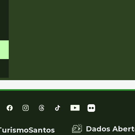
Dados Abert
TurismoSantos