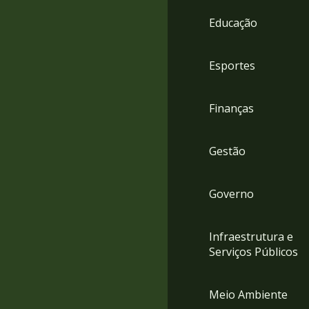
4
Educação
Acessibilidade
5
Esportes
Finanças
Gestão
Governo
Infraestrutura e
Serviços Públicos
Meio Ambiente