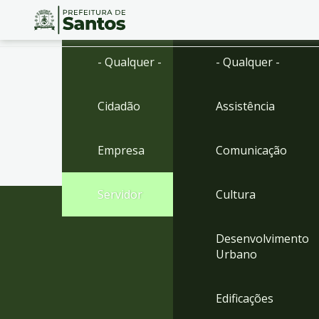
Ir
Conteúdo
- Qualquer -
- Qualquer -
para
o
conteúdo
Cidadão
Assistência
1
Ir
para
Empresa
Comunicação
o
menu
2
Servidor
Cultura
Ir
para
busca
Desenvolvimento
3
Urbano
Ir
para
o
Edificações
rodapé