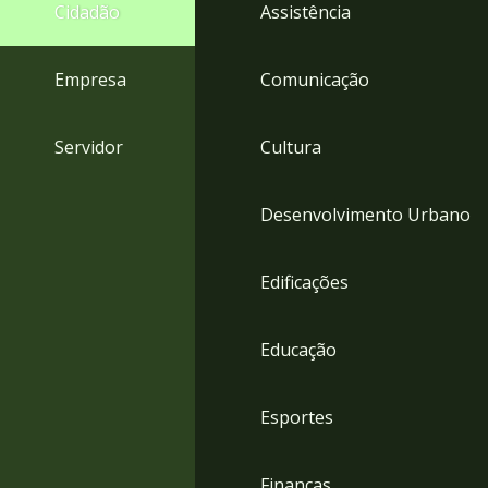
4
Cidadão
Assistência
Acessibilidade
5
Empresa
Comunicação
Servidor
Cultura
Desenvolvimento Urbano
Edificações
Educação
Esportes
Finanças