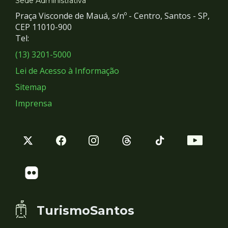
e
Sede Administrativa
Praça Visconde de Mauá, s/nº - Centro, Santos - SP,
Redes
CEP 11010-900
Tel:
Sociais
(13) 3201-5000
Lei de Acesso à Informação
Sitemap
Imprensa
TurismoSantos