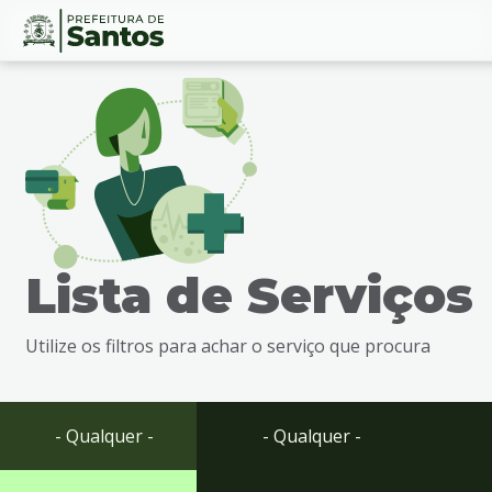
Ir
Conteúdo
para
o
conteúdo
1
Ir
para
o
menu
Lista de Serviços
2
Ir
para
Utilize os filtros para achar o serviço que procura
busca
3
Ir
para
- Qualquer -
- Qualquer -
o
rodapé