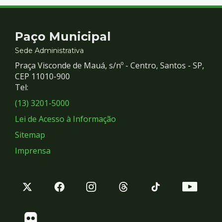
Contato
Paço Municipal
e
Sede Administrativa
Praça Visconde de Mauá, s/nº - Centro, Santos - SP,
Redes
CEP 11010-900
Tel:
Sociais
(13) 3201-5000
Lei de Acesso à Informação
Sitemap
Imprensa