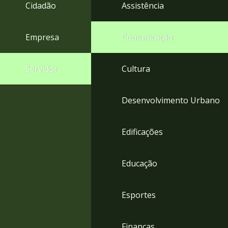
4
Cidadão
Assistência
Acessibilidade
5
Empresa
Comunicação
Servidor
Cultura
Desenvolvimento Urbano
Edificações
Educação
Esportes
Finanças