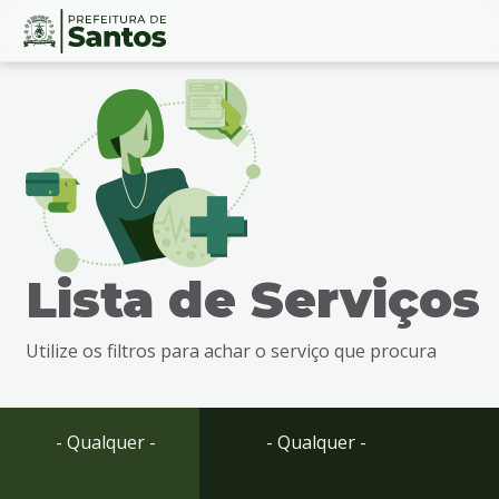
Ir
Conteúdo
para
o
conteúdo
1
Ir
para
o
menu
Lista de Serviços
2
Ir
para
Utilize os filtros para achar o serviço que procura
busca
3
Ir
para
- Qualquer -
- Qualquer -
o
rodapé