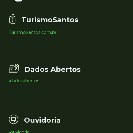
TurismoSantos
TurismoSantos.com.br
Dados Abertos
/dadosabertos
Ouvidoria
/ouvidoria