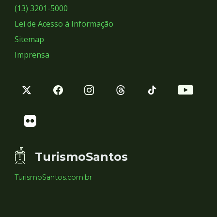
Sociais
(13) 3201-5000
Lei de Acesso à Informação
Sitemap
Imprensa
TurismoSantos
TurismoSantos.com.br