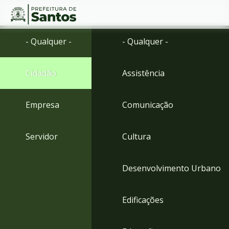
Ir
Conteúdo
- Qualquer -
- Qualquer -
para
o
conteúdo
Cidadão
Assistência
1
Ir
para
Empresa
Comunicação
o
menu
2
Servidor
Cultura
Ir
para
busca
Desenvolvimento Urbano
3
Ir
para
Edificações
o
rodapé