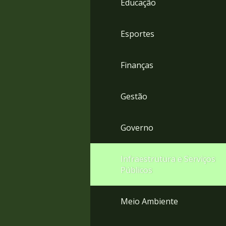
Educação
4
Acessibilidade
5
Esportes
Finanças
Gestão
Governo
Infraestrutura e Serviços
Públicos
Meio Ambiente