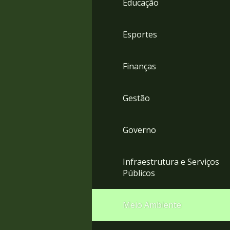
Educação
4
Acessibilidade
5
Esportes
Finanças
Gestão
Governo
Infraestrutura e Serviços
Públicos
Meio Ambiente