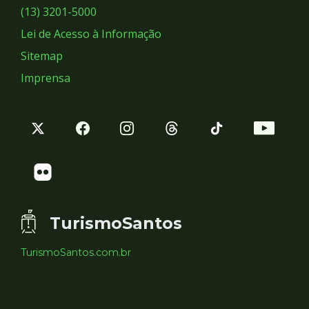
Sociais
(13) 3201-5000
Lei de Acesso à Informação
Sitemap
Imprensa
TurismoSantos
TurismoSantos.com.br