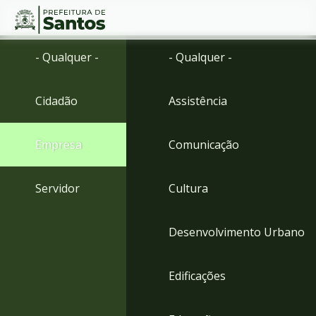
Ir
Conteúdo
- Qualquer -
- Qualquer -
para
o
conteúdo
Cidadão
Assistência
1
Ir
para
Empresa
Comunicação
o
menu
2
Servidor
Cultura
Ir
para
busca
Desenvolvimento Urbano
3
Ir
para
Edificações
o
rodapé