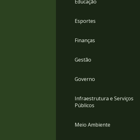
Educação
4
Acessibilidade
5
Esportes
Finanças
Gestão
Governo
Infraestrutura e Serviços
Públicos
Meio Ambiente