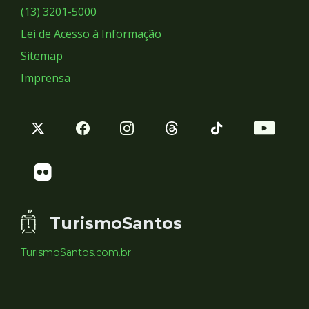
Sociais
(13) 3201-5000
Lei de Acesso à Informação
Sitemap
Imprensa
TurismoSantos
TurismoSantos.com.br