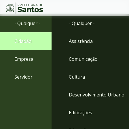
Ir
Conteúdo
- Qualquer -
- Qualquer -
para
o
conteúdo
Cidadão
Assistência
1
Ir
para
Empresa
Comunicação
o
menu
2
Servidor
Cultura
Ir
para
busca
Desenvolvimento Urbano
3
Ir
para
Edificações
o
rodapé