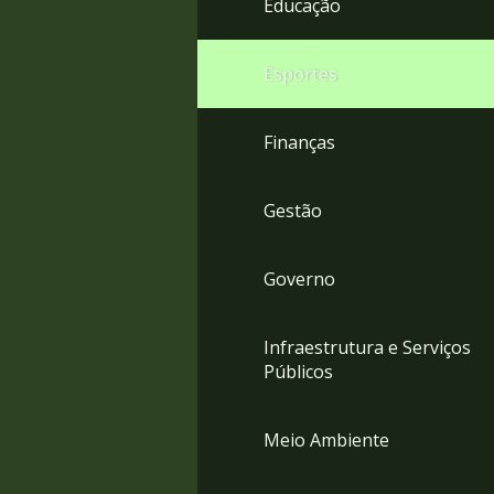
Educação
4
Acessibilidade
5
Esportes
Finanças
Gestão
Governo
Infraestrutura e Serviços
Públicos
Meio Ambiente