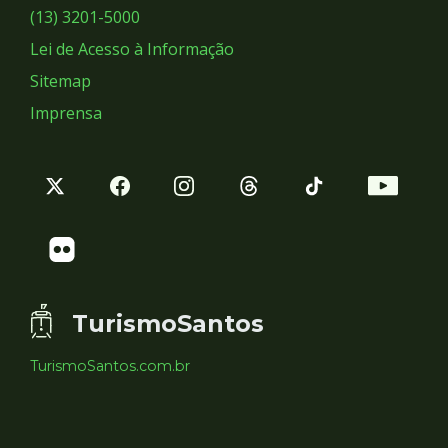
Sociais
(13) 3201-5000
Lei de Acesso à Informação
Sitemap
Imprensa
TurismoSantos
TurismoSantos.com.br