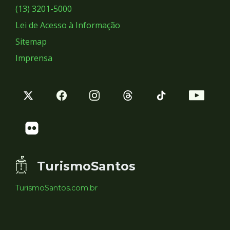
Sociais
(13) 3201-5000
Lei de Acesso à Informação
Sitemap
Imprensa
TurismoSantos
TurismoSantos.com.br