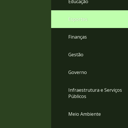
Educação
4
Acessibilidade
5
Esportes
Finanças
Gestão
Governo
Infraestrutura e Serviços
Públicos
Meio Ambiente