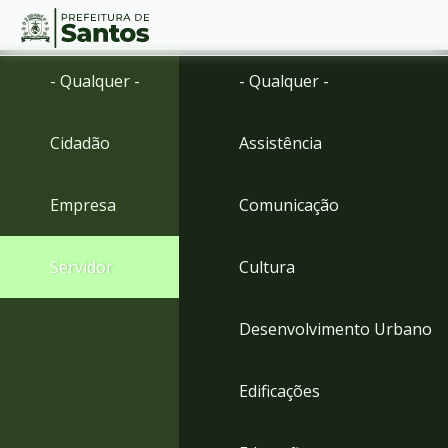
Ir
Conteúdo
- Qualquer -
- Qualquer -
para
o
conteúdo
Cidadão
Assistência
1
Ir
para
Empresa
Comunicação
o
menu
2
Servidor
Cultura
Ir
para
busca
Desenvolvimento Urbano
3
Ir
para
Edificações
o
rodapé