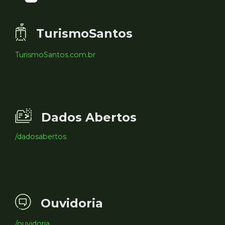
TurismoSantos
TurismoSantos.com.br
Dados Abertos
/dadosabertos
Ouvidoria
/ouvidoria