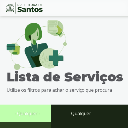
Ir
Conteúdo
para
o
conteúdo
1
Ir
para
o
menu
Lista de Serviços
2
Ir
para
Utilize os filtros para achar o serviço que procura
busca
3
Ir
para
- Qualquer -
- Qualquer -
o
rodapé