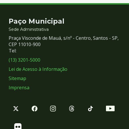
Contato
Paço Municipal
e
Sede Administrativa
Praça Visconde de Mauá, s/nº - Centro, Santos - SP,
Redes
CEP 11010-900
Tel:
Sociais
(13) 3201-5000
Lei de Acesso à Informação
Sitemap
Imprensa