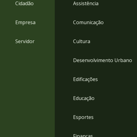
4
Cidadão
Assistência
Acessibilidade
5
Empresa
Comunicação
Servidor
Cultura
Desenvolvimento Urbano
Edificações
Educação
Esportes
Finanças