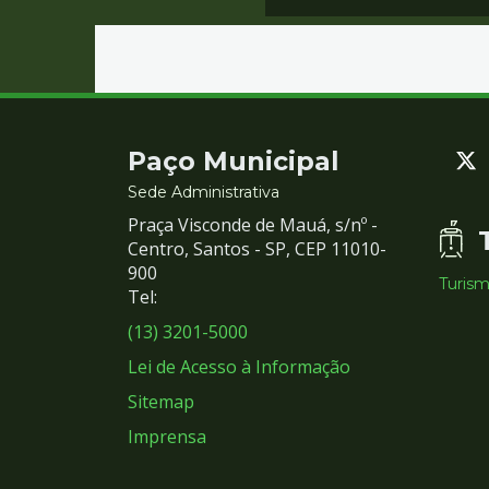
Contato
Paço Municipal
e
Sede Administrativa
Praça Visconde de Mauá, s/nº -
Redes
Centro, Santos - SP, CEP 11010-
900
Turis
Sociais
Tel:
(13) 3201-5000
Lei de Acesso à Informação
Sitemap
Imprensa