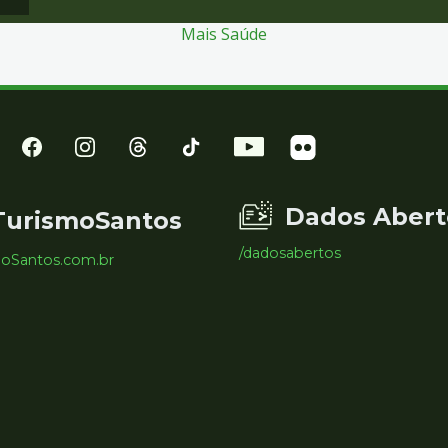
Mais Saúde
Dados Abert
TurismoSantos
/dadosabertos
moSantos.com.br