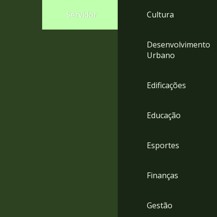
4
Servidor
Cultura
Acessibilidade
5
Desenvolvimento
Urbano
Edificações
Educação
Esportes
Finanças
Gestão