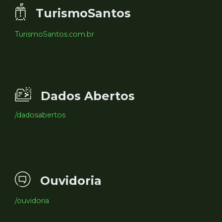
TurismoSantos
TurismoSantos.com.br
Dados Abertos
/dadosabertos
Ouvidoria
/ouvidoria