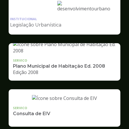
Ilustração
da
INSTITUCIONAL
pagina
Legislação Urbanística
de
Desenvolvimento
Urbano
SERVICO
Plano Municipal de Habitação Ed. 2008
Edição 2008
SERVICO
Consulta de EIV