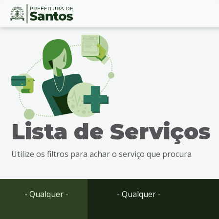
Ir
Conteúdo
para
o
conteúdo
1
Ir
para
o
menu
Lista de Serviços
2
Ir
para
Utilize os filtros para achar o serviço que procura
busca
3
Ir
para
- Qualquer -
- Qualquer -
o
rodapé