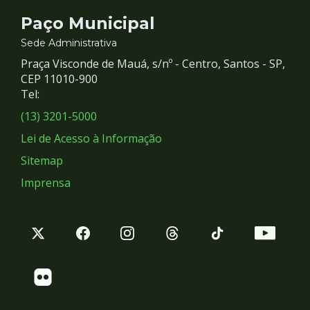
Contato
Paço Municipal
e
Sede Administrativa
Praça Visconde de Mauá, s/nº - Centro, Santos - SP,
Redes
CEP 11010-900
Tel:
Sociais
(13) 3201-5000
Lei de Acesso à Informação
Sitemap
Imprensa