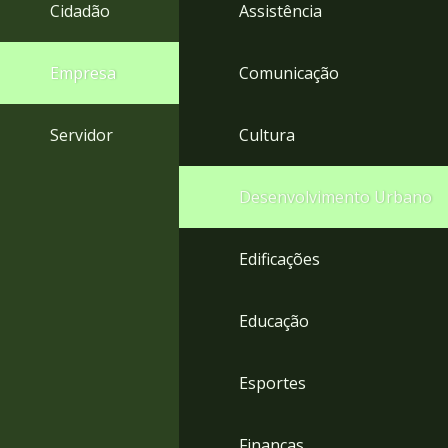
4
Cidadão
Assistência
Acessibilidade
5
Empresa
Comunicação
Servidor
Cultura
Desenvolvimento Urbano
Edificações
Educação
Esportes
Finanças