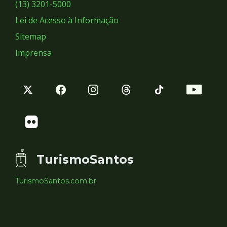
Sociais
(13) 3201-5000
Lei de Acesso à Informação
Sitemap
Imprensa
TurismoSantos
TurismoSantos.com.br