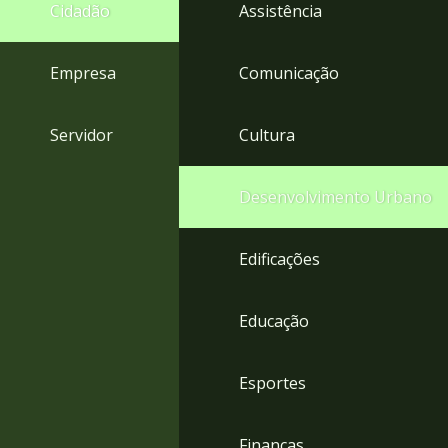
4
Cidadão
Assistência
Acessibilidade
5
Empresa
Comunicação
Servidor
Cultura
Desenvolvimento Urbano
Edificações
Educação
Esportes
Finanças