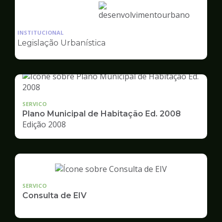
Ilustração
da
INSTITUCIONAL
pagina
Legislação Urbanística
de
Desenvolvimento
Urbano
SERVICO
Plano Municipal de Habitação Ed. 2008
Edição 2008
SERVICO
Consulta de EIV