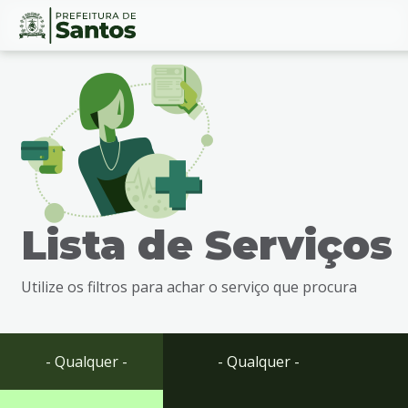
Ir
Conteúdo
para
o
conteúdo
1
Ir
para
o
menu
Lista de Serviços
2
Ir
para
Utilize os filtros para achar o serviço que procura
busca
3
Ir
para
- Qualquer -
- Qualquer -
o
rodapé