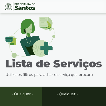
Ir
Conteúdo
para
o
conteúdo
1
Ir
para
o
menu
Lista de Serviços
2
Ir
para
Utilize os filtros para achar o serviço que procura
busca
3
Ir
para
- Qualquer -
- Qualquer -
o
rodapé