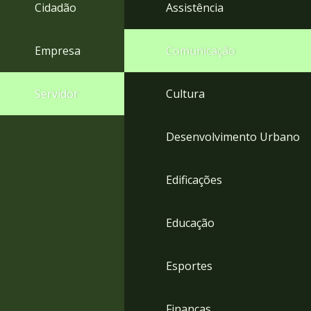
4
Cidadão
Assistência
Acessibilidade
5
Empresa
Comunicação
Servidor
Cultura
Desenvolvimento Urbano
Edificações
Educação
Esportes
Finanças