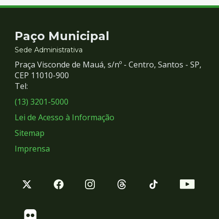
Contato
Paço Municipal
e
Sede Administrativa
Praça Visconde de Mauá, s/nº - Centro, Santos - SP,
Redes
CEP 11010-900
Tel:
Sociais
(13) 3201-5000
Lei de Acesso à Informação
Sitemap
Imprensa