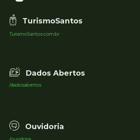
TurismoSantos
TurismoSantos.com.br
Dados Abertos
/dadosabertos
Ouvidoria
/ouvidoria