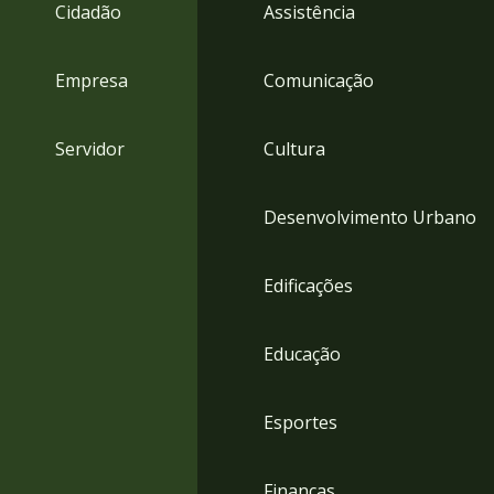
4
Cidadão
Assistência
Acessibilidade
5
Empresa
Comunicação
Servidor
Cultura
Desenvolvimento Urbano
Edificações
Educação
Esportes
Finanças