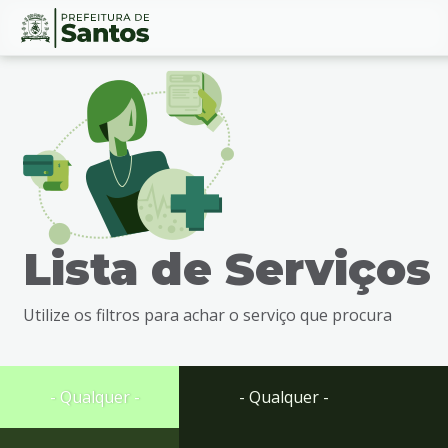
Ir
Conteúdo
para
o
conteúdo
1
Ir
para
o
menu
Lista de Serviços
2
Ir
para
Utilize os filtros para achar o serviço que procura
busca
3
Ir
para
- Qualquer -
- Qualquer -
o
rodapé