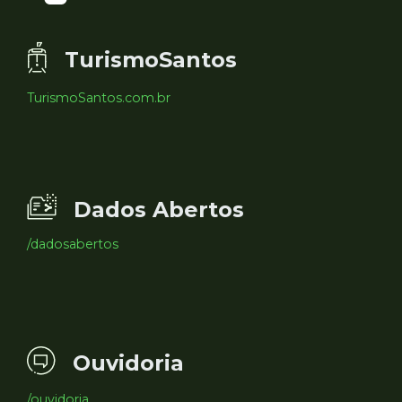
TurismoSantos
TurismoSantos.com.br
Dados Abertos
/dadosabertos
Ouvidoria
/ouvidoria