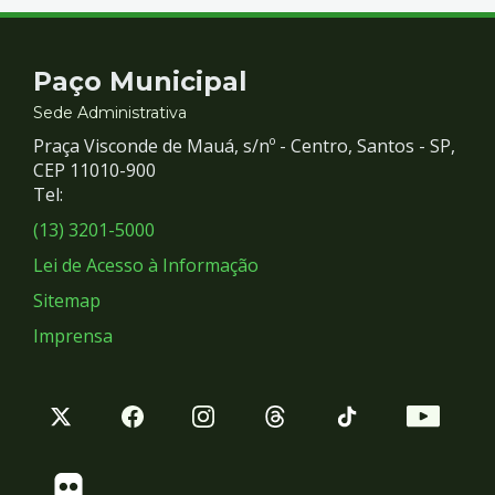
Contato
Paço Municipal
e
Sede Administrativa
Praça Visconde de Mauá, s/nº - Centro, Santos - SP,
Redes
CEP 11010-900
Tel:
Sociais
(13) 3201-5000
Lei de Acesso à Informação
Sitemap
Imprensa