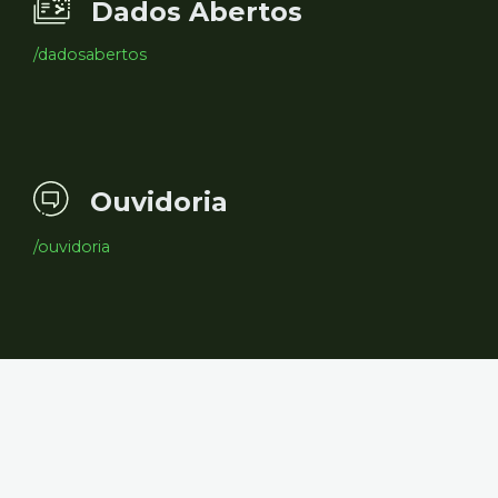
Dados Abertos
/dadosabertos
Ouvidoria
/ouvidoria