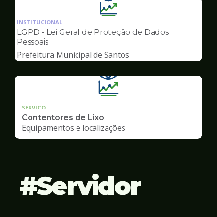
Ilustração
da
INSTITUCIONAL
pagina
LGPD - Lei Geral de Proteção de Dados
de
Pessoais
Transparência
Prefeitura Municipal de Santos
SERVICO
Contentores de Lixo
Equipamentos e localizações
Servidor