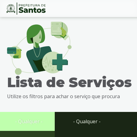
Ir
Conteúdo
para
o
conteúdo
1
Ir
para
o
menu
Lista de Serviços
2
Ir
para
Utilize os filtros para achar o serviço que procura
busca
3
Ir
para
- Qualquer -
- Qualquer -
o
rodapé