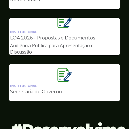
de
Governo
Ilustração
da
INSTITUCIONAL
pagina
LOA 2026 - Propostas e Documentos
de
Audiência Pública para Apresentação e
Governo
Discussão
Ilustração
da
INSTITUCIONAL
pagina
Secretaria de Governo
de
Governo