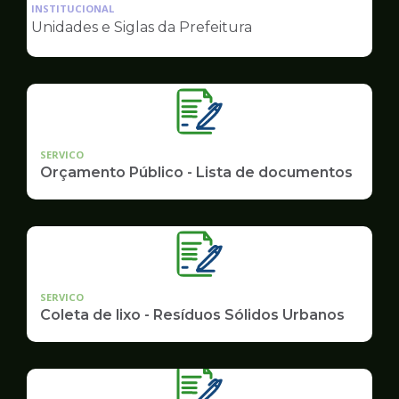
da
INSTITUCIONAL
pagina
Unidades e Siglas da Prefeitura
de
Governo
SERVICO
Orçamento Público - Lista de documentos
SERVICO
Coleta de lixo - Resíduos Sólidos Urbanos