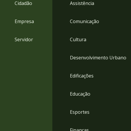
4
Cidadão
Assistência
Acessibilidade
5
Empresa
Comunicação
Servidor
Cultura
Desenvolvimento Urbano
Edificações
Educação
Esportes
Finanças