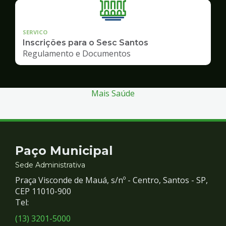
SERVICO
Inscrições para o Sesc Santos
Regulamento e Documentos
Mais Saúde
Contato
Paço Municipal
e
Sede Administrativa
Praça Visconde de Mauá, s/nº - Centro, Santos - SP,
Redes
CEP 11010-900
Tel:
Sociais
(13) 3201-5000