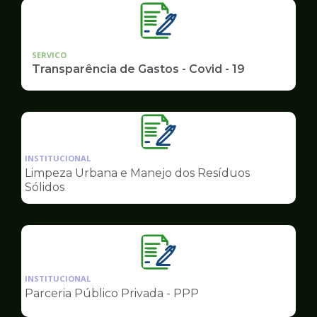
SERVICO
Transparência de Gastos - Covid - 19
Ilustração
da
INSTITUCIONAL
pagina
Limpeza Urbana e Manejo dos Resíduos
de
Sólidos
Governo
Ilustração
da
INSTITUCIONAL
pagina
Parceria Público Privada - PPP
de