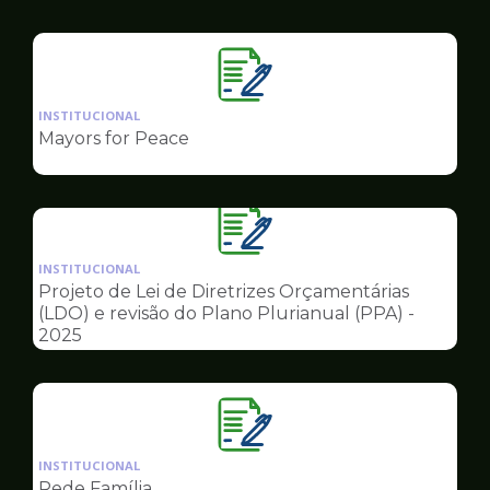
Governo
Ilustração
da
INSTITUCIONAL
pagina
Mayors for Peace
de
Governo
Ilustração
da
INSTITUCIONAL
pagina
Projeto de Lei de Diretrizes Orçamentárias
de
(LDO) e revisão do Plano Plurianual (PPA) -
Governo
2025
Ilustração
da
INSTITUCIONAL
pagina
Rede Família