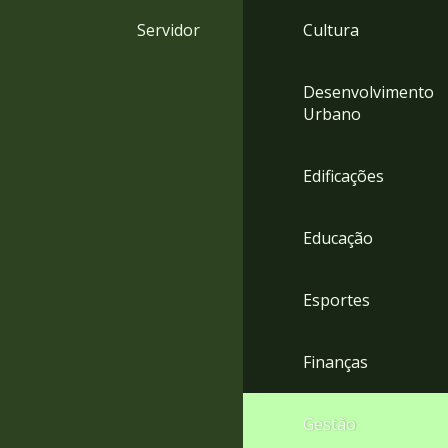
4
Servidor
Cultura
Acessibilidade
5
Desenvolvimento
Urbano
Edificações
Educação
Esportes
Finanças
Gestão