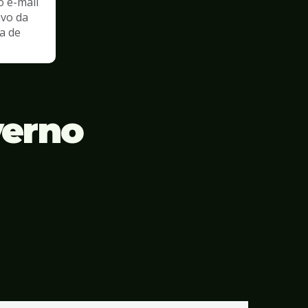
o e-mail
ivo da
a de
verno