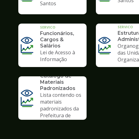
Santos
Santos
SERVICO
SERVICO
Estrutur
Funcionários,
Administ
Cargos &
Organog
Salários
Lei de Acesso à
das Unid
Informação
Organiza
SERVICO
Catálogo de
Materiais
Padronizados
Lista contendo os
materiais
padronizados da
Prefeitura de
Santos