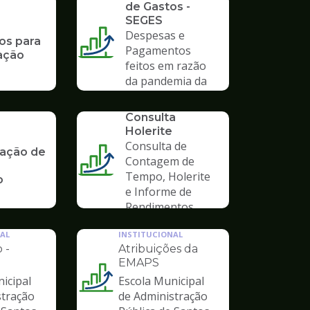
de Gastos -
SEGES
Despesas e
os para
Pagamentos
cação
feitos em razão
da pandemia da
COVID-19
SERVICO
Consulta
Holerite
Consulta de
ação de
Contagem de
Tempo, Holerite
o
e Informe de
Rendimentos
AL
INSTITUCIONAL
 -
Atribuições da
EMAPS
icipal
Escola Municipal
Ilustração
stração
de Administração
da