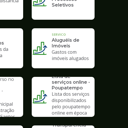
distância
Seletivos
SERVICO
Aluguéis de
os
Imóveis
s da
Gastos com
ra
imóveis alugados
SERVICO
AL
Lista de
urso no
serviços online -
Poupatempo
 -
Lista dos serviços
disponibilizados
icipal
pelo poupatempo
stração
online em época
 Santos
de pandemia
SERVICO
Transparência