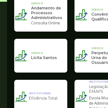
SERVICO
Andamento de
SERVICO
Processos
Convêni
Administrativos
Qualifi
Consulta Online
SERVICO
Perpetu
SERVICO
Licita Santos
Urna do
Ossuári
INSTITUCION
Legislação
EMAPS
INSTITUCIONAL
Escola Mun
Eficiência Total
Ilustração
Ilustração
de Admini
da
da