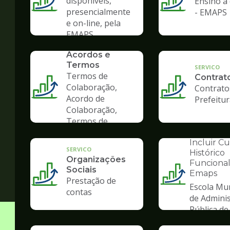
disponíveis,
Ensino à 
presencialmente
- EMAPS
e on-line, pela
EMAPS
SERVICO
Convênios,
Acordos e
Termos
SERVICO
Termos de
Contrat
Colaboração,
Contrato
Acordo de
Prefeitu
Colaboração,
Termos de
Fomento
INSTITUCION
Incluir C
SERVICO
Histórico
Organizações
Funcional
Sociais
Emaps
Ilustração
Prestação de
Escola Mun
da
contas
de Admini
pagina
Pública de
de
Gestão