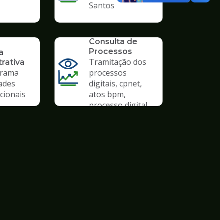
Santos
SERVICO
Consulta de
Processos
a
Tramitação dos
rativa
rama
processos
ades
digitais, cpnet,
cionais
atos bpm,
processo digital