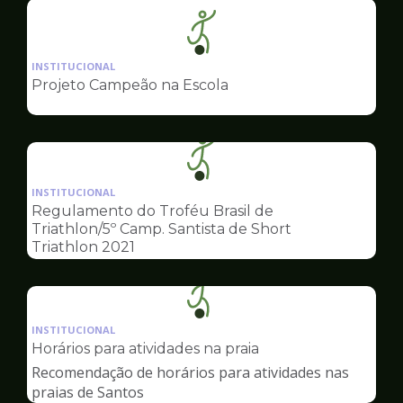
Ilustração
da
INSTITUCIONAL
pagina
Projeto Campeão na Escola
de
Esportes
Ilustração
da
INSTITUCIONAL
pagina
Regulamento do Troféu Brasil de
de
Triathlon/5º Camp. Santista de Short
Esportes
Triathlon 2021
Ilustração
da
INSTITUCIONAL
pagina
Horários para atividades na praia
de
Recomendação de horários para atividades nas
Esportes
praias de Santos