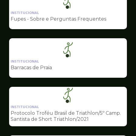
Ilustração
da
INSTITUCIONAL
pagina
Fupes - Sobre e Perguntas Frequentes
de
Esportes
Ilustração
da
INSTITUCIONAL
pagina
Barracas de Praia
de
Esportes
Ilustração
da
INSTITUCIONAL
pagina
Protocolo Troféu Brasil de Triathlon/5º Camp.
de
Santista de Short Triathlon/2021
Esportes