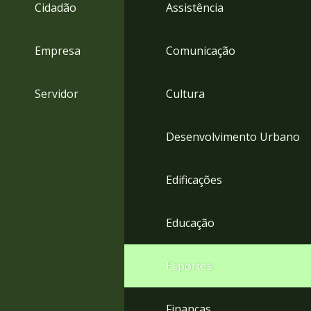
4
Cidadão
Assistência
Acessibilidade
5
Empresa
Comunicação
Servidor
Cultura
Desenvolvimento Urbano
Edificações
Educação
Esportes
Finanças