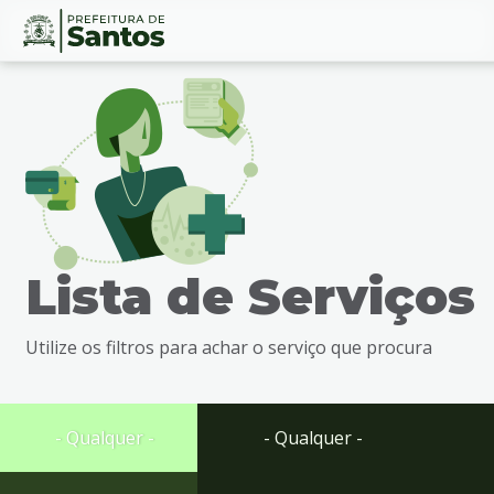
Ir
Conteúdo
para
o
conteúdo
1
Ir
para
o
menu
Lista de Serviços
2
Ir
para
Utilize os filtros para achar o serviço que procura
busca
3
Ir
para
- Qualquer -
- Qualquer -
o
rodapé