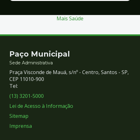
Segurança
Mais Saúde
Contato
Paço Municipal
e
Sede Administrativa
Praça Visconde de Mauá, s/nº - Centro, Santos - SP,
Redes
CEP 11010-900
Tel:
Sociais
(13) 3201-5000
Lei de Acesso à Informação
Sitemap
Imprensa