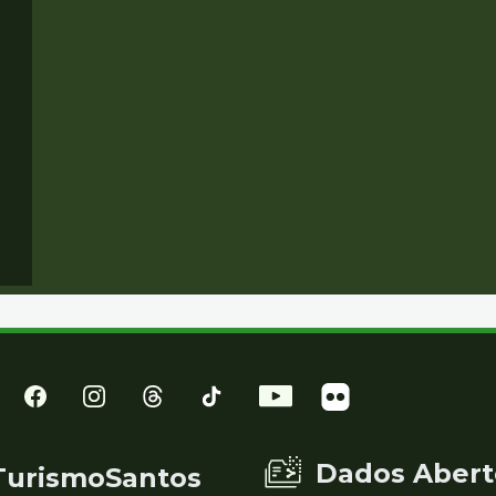
Dados Abert
TurismoSantos