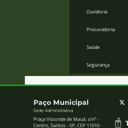
Ouvidoria
Procuradoria
Saúde
Segurança
Contato
Paço Municipal
e
Sede Administrativa
Praça Visconde de Mauá, s/nº -
Redes
Centro, Santos - SP, CEP 11010-