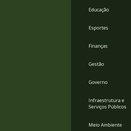
4
Educação
Acessibilidade
5
Esportes
Finanças
Gestão
Governo
Infraestrutura e
Serviços Públicos
Meio Ambiente